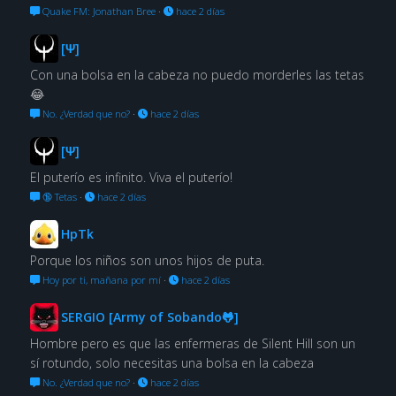
Quake FM: Jonathan Bree
·
hace 2 días
[Ψ]
Con una bolsa en la cabeza no puedo morderles las tetas
😂
No. ¿Verdad que no?
·
hace 2 días
[Ψ]
El puterío es infinito. Viva el puterío!
🔞 Tetas
·
hace 2 días
HpTk
Porque los niños son unos hijos de puta.
Hoy por ti, mañana por mí
·
hace 2 días
SERGIO [Army of Sobando🐸]
Hombre pero es que las enfermeras de Silent Hill son un
sí rotundo, solo necesitas una bolsa en la cabeza
No. ¿Verdad que no?
·
hace 2 días