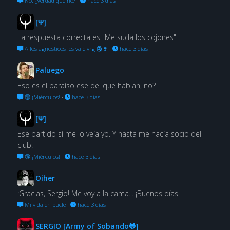
No. ¿Verdad que no?
·
hace 3 días
[Ψ]
La respuesta correcta es "Me suda los cojones"
A los agnosticos les vale vrg 🗿🍷
·
hace 3 días
Paluego
Eso es el paraíso ese del que hablan, no?
🔞 ¡Miérculos!
·
hace 3 días
[Ψ]
Ese partido sí me lo veía yo. Y hasta me hacía socio del
club.
🔞 ¡Miérculos!
·
hace 3 días
Oiher
¡Gracias, Sergio! Me voy a la cama... ¡Buenos días!
Mi vida en bucle
·
hace 3 días
SERGIO [Army of Sobando🐸]