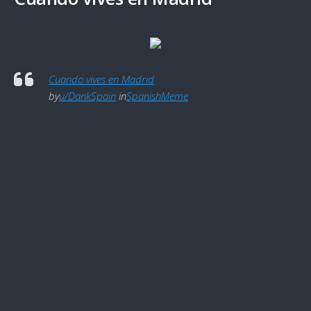
Cuando vives en Madrid
by
u/DankSpain
in
SpanishMeme