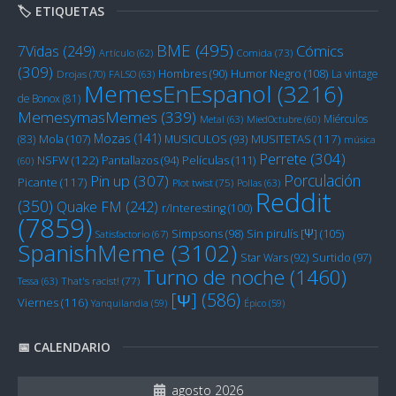
🏷️ ETIQUETAS
BME
(495)
Cómics
7Vidas
(249)
Artículo
(62)
Comida
(73)
(309)
Humor Negro
(108)
Hombres
(90)
La vintage
Drojas
(70)
FALSO
(63)
MemesEnEspanol
(3216)
de Bonox
(81)
MemesymasMemes
(339)
Miérculos
Metal
(63)
MiedOctubre
(60)
Mozas
(141)
Mola
(107)
MUSITETAS
(117)
(83)
MUSICULOS
(93)
música
Perrete
(304)
NSFW
(122)
Películas
(111)
Pantallazos
(94)
(60)
Porculación
Pin up
(307)
Picante
(117)
Plot twist
(75)
Pollas
(63)
Reddit
(350)
Quake FM
(242)
r/Interesting
(100)
(7859)
Sin pirulís [Ψ]
(105)
Simpsons
(98)
Satisfactorio
(67)
SpanishMeme
(3102)
Star Wars
(92)
Surtido
(97)
Turno de noche
(1460)
Tessa
(63)
That's racist!
(77)
[Ψ]
(586)
Viernes
(116)
Yanquilandia
(59)
Épico
(59)
📅 CALENDARIO
agosto 2026