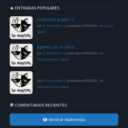
🔥 ENTRADAS POPULARES
Grabando al gato :3
por
El Automático
|
publicado el 9/8/2026
|
en
Gatos
,
Reddit
Juguetes en la cama…
por
El Automático
|
publicado el 9/8/2026
|
en
Memes/Humor
,
Reddit
.
por
El Automático
|
publicado el 9/8/2026
|
en
Memes/Humor
,
Reddit
💬 COMENTARIOS RECIENTES
Mostrar Multimedia