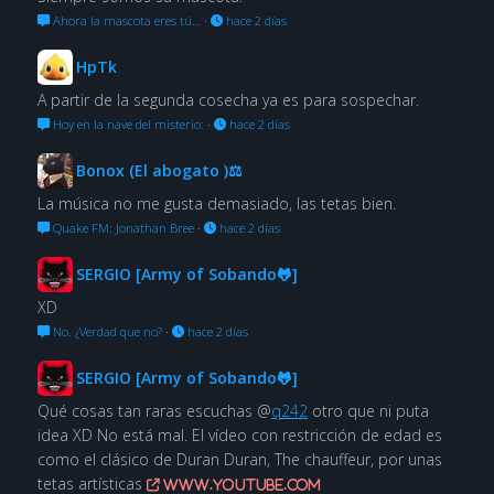
Ahora la mascota eres tú…
·
hace 2 días
HpTk
A partir de la segunda cosecha ya es para sospechar.
Hoy en la nave del misterio:
·
hace 2 días
Bonox (El abogato )⚖
La música no me gusta demasiado, las tetas bien.
Quake FM: Jonathan Bree
·
hace 2 días
SERGIO [Army of Sobando🐸]
XD
No. ¿Verdad que no?
·
hace 2 días
SERGIO [Army of Sobando🐸]
Qué cosas tan raras escuchas @
q242
otro que ni puta
idea XD No está mal. El vídeo con restricción de edad es
como el clásico de Duran Duran, The chauffeur, por unas
tetas artísticas
www.youtube.com