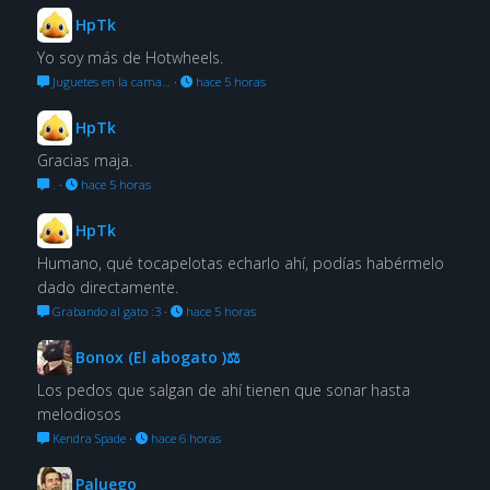
HpTk
Yo soy más de Hotwheels.
Juguetes en la cama…
·
hace 5 horas
HpTk
Gracias maja.
.
·
hace 5 horas
HpTk
Humano, qué tocapelotas echarlo ahí, podías habérmelo
dado directamente.
Grabando al gato :3
·
hace 5 horas
Bonox (El abogato )⚖
Los pedos que salgan de ahí tienen que sonar hasta
melodiosos
Kendra Spade
·
hace 6 horas
Paluego