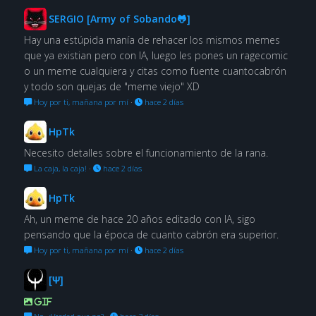
SERGIO [Army of Sobando🐸]
Hay una estúpida manía de rehacer los mismos memes
que ya existian pero con IA, luego les pones un ragecomic
o un meme cualquiera y citas como fuente cuantocabrón
y todo son quejas de "meme viejo" XD
Hoy por ti, mañana por mí
·
hace 2 días
HpTk
Necesito detalles sobre el funcionamiento de la rana.
La caja, la caja!
·
hace 2 días
HpTk
Ah, un meme de hace 20 años editado con IA, sigo
pensando que la época de cuanto cabrón era superior.
Hoy por ti, mañana por mí
·
hace 2 días
[Ψ]
GIF