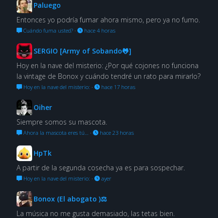
Paluego
Entonces yo podría fumar ahora mismo, pero ya no fumo.
Cuándo fuma usted?
·
hace 4 horas
SERGIO [Army of Sobando🐸]
Hoy en la nave del misterio: ¿Por qué cojones no funciona
la vintage de Bonox y cuándo tendré un rato para mirarlo?
Hoy en la nave del misterio:
·
hace 17 horas
Oiher
Siempre somos su mascota.
Ahora la mascota eres tú…
·
hace 23 horas
HpTk
A partir de la segunda cosecha ya es para sospechar.
Hoy en la nave del misterio:
·
ayer
Bonox (El abogato )⚖
La música no me gusta demasiado, las tetas bien.