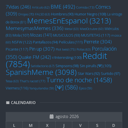
BME
(492)
Cómics
7Vidas
(246)
Artículo
(62)
Comida
(73)
(309)
Humor Negro
(108)
Hombres
(90)
La vintage
Drojas
(70)
FALSO
(63)
MemesEnEspanol
(3213)
de Bonox
(81)
MemesymasMemes
(336)
Miérculos
Metal
(63)
MiedOctubre
(60)
Mozas
(141)
Mola
(107)
MUSITETAS
(117)
(83)
MUSICULOS
(93)
música
Perrete
(304)
NSFW
(122)
Películas
(111)
Pantallazos
(94)
(60)
Porculación
Pin up
(307)
Picante
(117)
Plot twist
(75)
Pollas
(63)
Reddit
(350)
Quake FM
(242)
r/Interesting
(100)
(7854)
Sin pirulís [Ψ]
(105)
Simpsons
(98)
Satisfactorio
(67)
SpanishMeme
(3098)
Star Wars
(92)
Surtido
(97)
Turno de noche
(1458)
Tessa
(63)
That's racist!
(77)
[Ψ]
(586)
Viernes
(116)
Yanquilandia
(59)
Épico
(59)
📅 CALENDARIO
agosto 2026
L
M
X
J
V
S
D