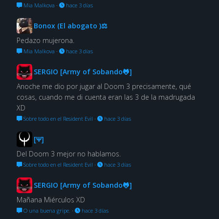
Mia Malkova
·
hace 3 días
Bonox (El abogato )⚖
Pedazo mujerona.
Mia Malkova
·
hace 3 días
SERGIO [Army of Sobando🐸]
Anoche me dio por jugar al Doom 3 precisamente, qué
cosas, cuando me di cuenta eran las 3 de la madrugada
XD
Sobre todo en el Resident Evil
·
hace 3 días
[Ψ]
Del Doom 3 mejor no hablamos.
Sobre todo en el Resident Evil
·
hace 3 días
SERGIO [Army of Sobando🐸]
Mañana Miérculos XD
O una buena gripe.
·
hace 3 días