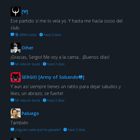
[Ψ]
Ese partido sí me lo veía yo. Y hasta me hacía socio del
club.
🔞 ¡Miérculos!
·
hace 2 días
Oiher
¡Gracias, Sergio! Me voy a la cama... ¡Buenos días!
Mi vida en bucle
·
hace 2 días
SERGIO [Army of Sobando🐸]
Y aun así siempre tienes un ratito para dejar saludos y
likes, un abrazo, se fuerte!
Mi vida en bucle
·
hace 2 días
Paluego
También
¿Alguien sabe qué ha pasado?
·
hace 2 días