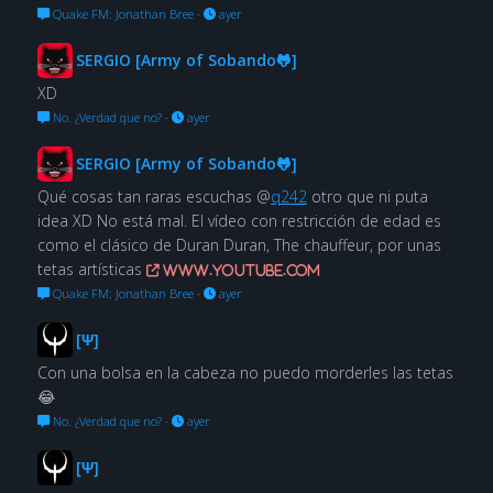
Quake FM: Jonathan Bree
·
ayer
SERGIO [Army of Sobando🐸]
XD
No. ¿Verdad que no?
·
ayer
SERGIO [Army of Sobando🐸]
Qué cosas tan raras escuchas @
q242
otro que ni puta
idea XD No está mal. El vídeo con restricción de edad es
como el clásico de Duran Duran, The chauffeur, por unas
tetas artísticas
www.youtube.com
Quake FM: Jonathan Bree
·
ayer
[Ψ]
Con una bolsa en la cabeza no puedo morderles las tetas
😂
No. ¿Verdad que no?
·
ayer
[Ψ]