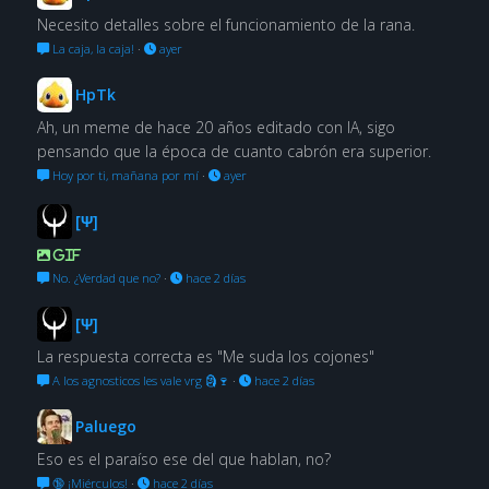
Necesito detalles sobre el funcionamiento de la rana.
La caja, la caja!
·
ayer
HpTk
Ah, un meme de hace 20 años editado con IA, sigo
pensando que la época de cuanto cabrón era superior.
Hoy por ti, mañana por mí
·
ayer
[Ψ]
GIF
No. ¿Verdad que no?
·
hace 2 días
[Ψ]
La respuesta correcta es "Me suda los cojones"
A los agnosticos les vale vrg 🗿🍷
·
hace 2 días
Paluego
Eso es el paraíso ese del que hablan, no?
🔞 ¡Miérculos!
·
hace 2 días