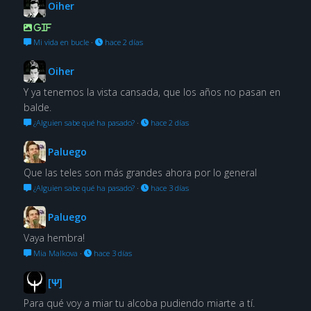
Oiher
GIF
Mi vida en bucle
·
hace 2 días
Oiher
Y ya tenemos la vista cansada, que los años no pasan en
balde.
¿Alguien sabe qué ha pasado?
·
hace 2 días
Paluego
Que las teles son más grandes ahora por lo general
¿Alguien sabe qué ha pasado?
·
hace 3 días
Paluego
Vaya hembra!
Mia Malkova
·
hace 3 días
[Ψ]
Para qué voy a miar tu alcoba pudiendo miarte a tí.