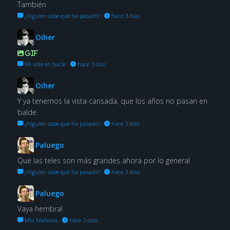
También
¿Alguien sabe qué ha pasado?
·
hace 3 días
Oiher
GIF
Mi vida en bucle
·
hace 3 días
Oiher
Y ya tenemos la vista cansada, que los años no pasan en
balde.
¿Alguien sabe qué ha pasado?
·
hace 3 días
Paluego
Que las teles son más grandes ahora por lo general
¿Alguien sabe qué ha pasado?
·
hace 3 días
Paluego
Vaya hembra!
Mia Malkova
·
hace 3 días