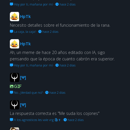
Hoy por ti, mañana por mí
·
hace 2 días
HpTk
Necesito detalles sobre el funcionamiento de la rana.
La caja, la caja!
·
hace 2 días
HpTk
Ah, un meme de hace 20 años editado con IA, sigo
pensando que la época de cuanto cabrón era superior.
Hoy por ti, mañana por mí
·
hace 2 días
[Ψ]
GIF
No. ¿Verdad que no?
·
hace 2 días
[Ψ]
La respuesta correcta es "Me suda los cojones"
A los agnosticos les vale vrg 🗿🍷
·
hace 2 días