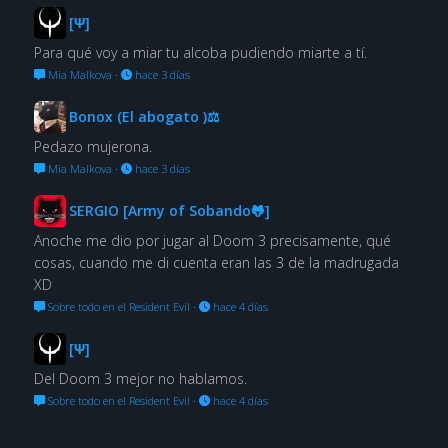
[Ψ]
Para qué voy a miar tu alcoba pudiendo miarte a tí.
Mia Malkova
·
hace 3 días
Bonox (El abogato )⚖
Pedazo mujerona.
Mia Malkova
·
hace 3 días
SERGIO [Army of Sobando🐸]
Anoche me dio por jugar al Doom 3 precisamente, qué
cosas, cuando me di cuenta eran las 3 de la madrugada
XD
Sobre todo en el Resident Evil
·
hace 4 días
[Ψ]
Del Doom 3 mejor no hablamos.
Sobre todo en el Resident Evil
·
hace 4 días