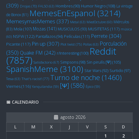
(309)
Humor Negro
(108)
Hombres
(90)
La vintage
Drojas
(70)
FALSO
(63)
MemesEnEspanol
(3214)
de Bonox
(81)
MemesymasMemes
(337)
Miérculos
Metal
(63)
MiedOctubre
(60)
Mozas
(141)
Mola
(107)
MUSITETAS
(117)
(83)
MUSICULOS
(93)
música
Perrete
(304)
NSFW
(122)
Películas
(111)
Pantallazos
(94)
(60)
Porculación
Pin up
(307)
Picante
(117)
Plot twist
(75)
Pollas
(63)
Reddit
(350)
Quake FM
(242)
r/Interesting
(100)
(7857)
Sin pirulís [Ψ]
(105)
Simpsons
(98)
Satisfactorio
(67)
SpanishMeme
(3100)
Star Wars
(92)
Surtido
(97)
Turno de noche
(1460)
Tessa
(63)
That's racist!
(77)
[Ψ]
(586)
Viernes
(116)
Yanquilandia
(59)
Épico
(59)
📅 CALENDARIO
agosto 2026
L
M
X
J
V
S
D
1
2