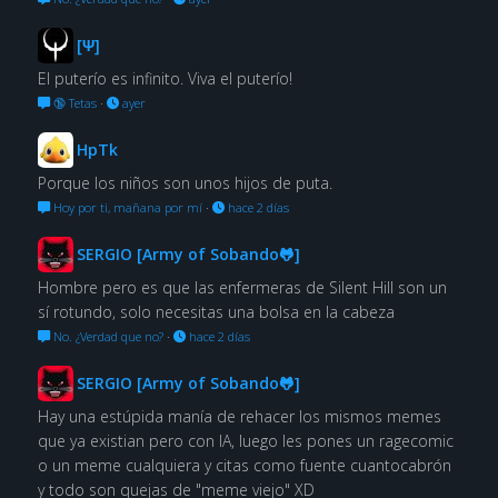
[Ψ]
El puterío es infinito. Viva el puterío!
🔞 Tetas
·
ayer
HpTk
Porque los niños son unos hijos de puta.
Hoy por ti, mañana por mí
·
hace 2 días
SERGIO [Army of Sobando🐸]
Hombre pero es que las enfermeras de Silent Hill son un
sí rotundo, solo necesitas una bolsa en la cabeza
No. ¿Verdad que no?
·
hace 2 días
SERGIO [Army of Sobando🐸]
Hay una estúpida manía de rehacer los mismos memes
que ya existian pero con IA, luego les pones un ragecomic
o un meme cualquiera y citas como fuente cuantocabrón
y todo son quejas de "meme viejo" XD