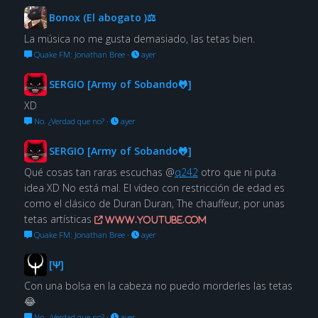
Bonox (El abogato )⚖
La música no me gusta demasiado, las tetas bien.
Quake FM: Jonathan Bree
·
ayer
SERGIO [Army of Sobando🐸]
XD
No. ¿Verdad que no?
·
ayer
SERGIO [Army of Sobando🐸]
Qué cosas tan raras escuchas @
q242
otro que ni puta
idea XD No está mal. El vídeo con restricción de edad es
como el clásico de Duran Duran, The chauffeur, por unas
tetas artísticas
www.youtube.com
Quake FM: Jonathan Bree
·
ayer
[Ψ]
Con una bolsa en la cabeza no puedo morderles las tetas
😂
No. ¿Verdad que no?
·
ayer