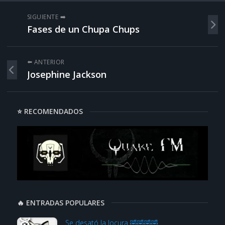
SIGUIENTE ➡️
Fases de un Chupa Chups
⬅️ ANTERIOR
Josephine Jackson
⭐ RECOMENDADOS
🔥 ENTRADAS POPULARES
Se desató la locura 🤣🤣🤣🤣