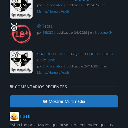
por
El Automático
|
publicado el 30/1/2026
|
en
Memes/Humor
,
Reddit
🔞 Tetas
por
SERGIO
|
publicado el 8/8/2026
|
en
Erotismo 🔞
Cuando conoces a alguien que te supera
en lo tuyo
por
El Automático
|
publicado el 24/11/2025
|
en
Memes/Humor
,
Reddit
💬 COMENTARIOS RECIENTES
Mostrar Multimedia
HpTk
Están tan polarizados que ni siquiera entienden que las