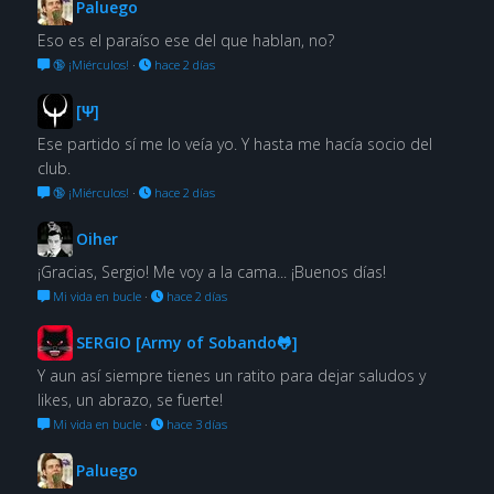
Paluego
Eso es el paraíso ese del que hablan, no?
🔞 ¡Miérculos!
·
hace 2 días
[Ψ]
Ese partido sí me lo veía yo. Y hasta me hacía socio del
club.
🔞 ¡Miérculos!
·
hace 2 días
Oiher
¡Gracias, Sergio! Me voy a la cama... ¡Buenos días!
Mi vida en bucle
·
hace 2 días
SERGIO [Army of Sobando🐸]
Y aun así siempre tienes un ratito para dejar saludos y
likes, un abrazo, se fuerte!
Mi vida en bucle
·
hace 3 días
Paluego