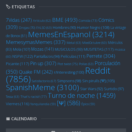
🏷️ ETIQUETAS
BME
(493)
Cómics
7Vidas
(247)
Artículo
(62)
Comida
(73)
(309)
Humor Negro
(108)
Hombres
(90)
La vintage
Drojas
(70)
FALSO
(63)
MemesEnEspanol
(3214)
de Bonox
(81)
MemesymasMemes
(337)
Miérculos
Metal
(63)
MiedOctubre
(60)
Mozas
(141)
Mola
(107)
MUSITETAS
(117)
(83)
MUSICULOS
(93)
música
Perrete
(304)
NSFW
(122)
Películas
(111)
Pantallazos
(94)
(60)
Porculación
Pin up
(307)
Picante
(117)
Plot twist
(75)
Pollas
(63)
Reddit
(350)
Quake FM
(242)
r/Interesting
(100)
(7856)
Sin pirulís [Ψ]
(105)
Simpsons
(98)
Satisfactorio
(67)
SpanishMeme
(3100)
Star Wars
(92)
Surtido
(97)
Turno de noche
(1459)
Tessa
(63)
That's racist!
(77)
[Ψ]
(586)
Viernes
(116)
Yanquilandia
(59)
Épico
(59)
📅 CALENDARIO