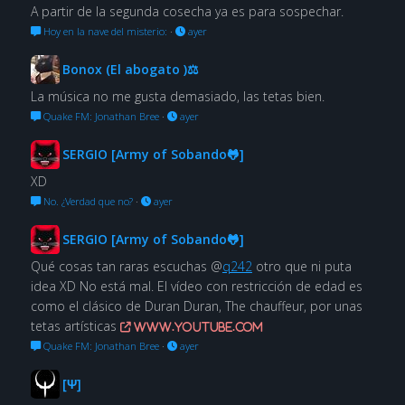
A partir de la segunda cosecha ya es para sospechar.
Hoy en la nave del misterio:
·
ayer
Bonox (El abogato )⚖
La música no me gusta demasiado, las tetas bien.
Quake FM: Jonathan Bree
·
ayer
SERGIO [Army of Sobando🐸]
XD
No. ¿Verdad que no?
·
ayer
SERGIO [Army of Sobando🐸]
Qué cosas tan raras escuchas @
q242
otro que ni puta
idea XD No está mal. El vídeo con restricción de edad es
como el clásico de Duran Duran, The chauffeur, por unas
tetas artísticas
www.youtube.com
Quake FM: Jonathan Bree
·
ayer
[Ψ]