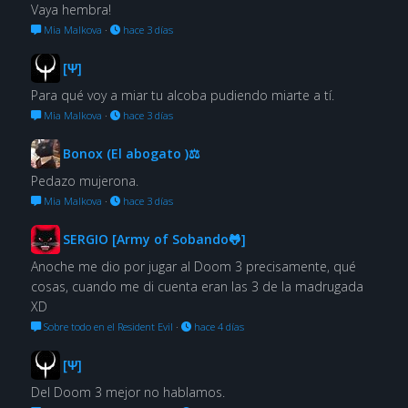
Vaya hembra!
Mia Malkova
·
hace 3 días
[Ψ]
Para qué voy a miar tu alcoba pudiendo miarte a tí.
Mia Malkova
·
hace 3 días
Bonox (El abogato )⚖
Pedazo mujerona.
Mia Malkova
·
hace 3 días
SERGIO [Army of Sobando🐸]
Anoche me dio por jugar al Doom 3 precisamente, qué
cosas, cuando me di cuenta eran las 3 de la madrugada
XD
Sobre todo en el Resident Evil
·
hace 4 días
[Ψ]
Del Doom 3 mejor no hablamos.