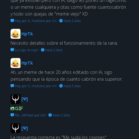
que ya existian pero con IA, luego les pones un ragecomic
o un meme cualquiera y citas como fuente cuantocabrón
y todo son quejas de "meme viejo" XD
Hoy por ti, mañana por mí
·
hace 2 días
HpTk
Necesito detalles sobre el funcionamiento de la rana.
La caja, la caja!
·
hace 2 días
HpTk
Ah, un meme de hace 20 años editado con IA, sigo
pensando que la época de cuanto cabrón era superior.
Hoy por ti, mañana por mí
·
hace 2 días
[Ψ]
GIF
No. ¿Verdad que no?
·
hace 2 días
[Ψ]
La respuesta correcta es "Me suda los cojones"