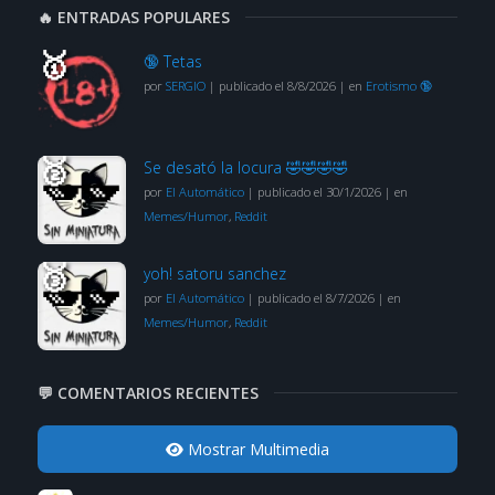
🔥 ENTRADAS POPULARES
🔞 Tetas
por
SERGIO
|
publicado el 8/8/2026
|
en
Erotismo 🔞
Se desató la locura 🤣🤣🤣🤣
por
El Automático
|
publicado el 30/1/2026
|
en
Memes/Humor
,
Reddit
yoh! satoru sanchez
por
El Automático
|
publicado el 8/7/2026
|
en
Memes/Humor
,
Reddit
💬 COMENTARIOS RECIENTES
Mostrar Multimedia