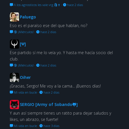
A los agnosticos les vale vrg 🗿🍷
·
hace 2 días
Paluego
Eso es el paraíso ese del que hablan, no?
🔞 ¡Miérculos!
·
hace 2 días
[Ψ]
Ese partido sí me lo veía yo. Y hasta me hacía socio del
club.
🔞 ¡Miérculos!
·
hace 2 días
Oiher
¡Gracias, Sergio! Me voy a la cama... ¡Buenos días!
Mi vida en bucle
·
hace 2 días
SERGIO [Army of Sobando🐸]
Y aun así siempre tienes un ratito para dejar saludos y
likes, un abrazo, se fuerte!
Mi vida en bucle
·
hace 3 días