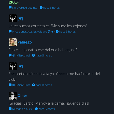
GIF
No. ¿Verdad que no?
·
hace 3 horas
[Ψ]
La respuesta correcta es "Me suda los cojones"
A los agnosticos les vale vrg 🗿🍷
·
hace 3 horas
Paluego
Eso es el paraíso ese del que hablan, no?
🔞 ¡Miérculos!
·
hace 5 horas
[Ψ]
Ese partido sí me lo veía yo. Y hasta me hacía socio del
club.
🔞 ¡Miérculos!
·
hace 8 horas
Oiher
¡Gracias, Sergio! Me voy a la cama... ¡Buenos días!
Mi vida en bucle
·
hace 8 horas