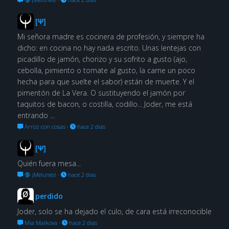
[Ψ]
Mi señora madre es cocinera de profesión, y siempre ha
dicho: en cocina no hay nada escrito. Unas lentejas con
picadillo de jamón, chorizo y su sofrito a gusto (ajo,
cebolla, pimiento o tomate al gusto, la carne un poco
hecha para que suelte el sabor) están de muerte. Y el
pimentón de La Vera. O sustituyendo el jamón por
taquitos de bacon, o costilla, codillo... Joder, me está
entrando ...
Arroz con cosas
·
hace 2 días
[Ψ]
Quién fuera mesa...
🔞 ¡Melunes!
·
hace 2 días
perdido
Joder, solo se ha dejado el culo, de cara está irreconocible
Mia Malkova
·
hace 2 días