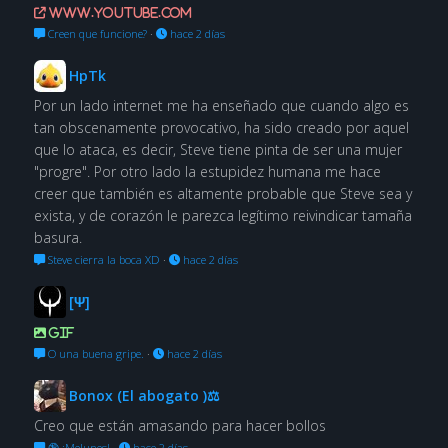
www.youtube.com
Creen que funcione?
·
hace 2 días
HpTk
Por un lado internet me ha enseñado que cuando algo es
tan obscenamente provocativo, ha sido creado por aquel
que lo ataca, es decir, Steve tiene pinta de ser una mujer
"progre". Por otro lado la estupidez humana me hace
creer que también es altamente probable que Steve sea y
exista, y de corazón le parezca legítimo reivindicar tamaña
basura.
Steve cierra la boca XD
·
hace 2 días
[Ψ]
GIF
O una buena gripe.
·
hace 2 días
Bonox (El abogato )⚖
Creo que están amasando para hacer bollos
🔞 ¡Melunes!
·
hace 2 días