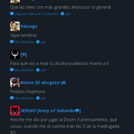
Que las teles son más grandes ahora por lo general
¿Alguien sabe qué ha pasado?
·
ayer
Paluego
Vaya hembra!
Mia Malkova
·
ayer
[Ψ]
Para qué voy a miar tu alcoba pudiendo miarte a tí.
Mia Malkova
·
ayer
Bonox (El abogato )⚖
Pedazo mujerona.
Mia Malkova
·
ayer
SERGIO [Army of Sobando🐸]
Anoche me dio por jugar al Doom 3 precisamente, qué
cosas, cuando me di cuenta eran las 3 de la madrugada
XD