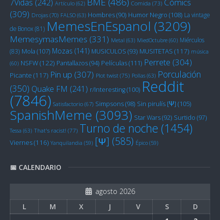
BME
(486)
Cómics
7Vidas
(242)
Artículo
(62)
Comida
(73)
(309)
Humor Negro
(108)
Hombres
(90)
La vintage
Drojas
(70)
FALSO
(63)
MemesEnEspanol
(3209)
de Bonox
(81)
MemesymasMemes
(331)
Miérculos
Metal
(63)
MiedOctubre
(60)
Mozas
(141)
Mola
(107)
MUSITETAS
(117)
(83)
MUSICULOS
(93)
música
Perrete
(304)
NSFW
(122)
Películas
(111)
Pantallazos
(94)
(60)
Porculación
Pin up
(307)
Picante
(117)
Plot twist
(75)
Pollas
(63)
Reddit
(350)
Quake FM
(241)
r/Interesting
(100)
(7846)
Sin pirulís [Ψ]
(105)
Simpsons
(98)
Satisfactorio
(67)
SpanishMeme
(3093)
Star Wars
(92)
Surtido
(97)
Turno de noche
(1454)
Tessa
(63)
That's racist!
(77)
[Ψ]
(585)
Viernes
(116)
Yanquilandia
(59)
Épico
(59)
📅 CALENDARIO
agosto 2026
L
M
X
J
V
S
D