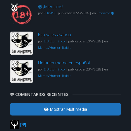
🔞 ¡Miérculos!
por
SERGIO
|
publicado el 5/8/2026
|
en
Erotismo 🔞
Eso ya es avaricia
por
El Automático
|
publicado el 30/4/2026
|
en
Memes/Humor
,
Reddit
Un buen meme en español
por
El Automático
|
publicado el 23/4/2026
|
en
Memes/Humor
,
Reddit
💬 COMENTARIOS RECIENTES
Mostrar Multimedia
[Ψ]