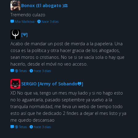
Bonox (El abogato )⚖
Tremendo culazo
Mia Malkova
·
hace 3 días
[Ψ]
Acabo de mandar un post de mierda a la papelera. Una
cosa es la política y otra hacer gracia de los ahogados,
sean moros o cristianos. No se si se vacía sola o hay que
hacerlo, desde el móvil no veo acceso.
🔞 Tetas
·
hace 3 días
SERGIO [Army of Sobando🐸]
XD No que va, tengo un mes muy liado y si no hago esto
no lo aguantaría, pasado septiembre ya vuelvo a la
tranquila normalidad, me lleva un webo de tiempo todo
esto así que he dedicado 2 findes a dejar el mes listo y ya
me quedo descansao
🔞 Tetas
·
hace 3 días