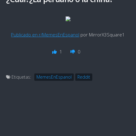
Publicado en r/MemesEnEspanol
por MirrorX3Square1
1
0
Etiquetas:
MemesEnEspanol
Reddit