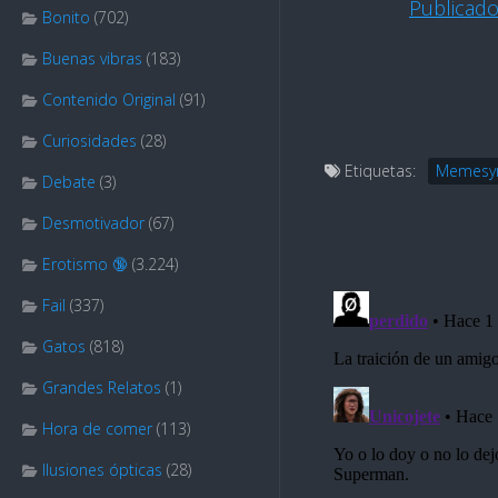
Publicad
Bonito
(702)
Buenas vibras
(183)
Contenido Original
(91)
Curiosidades
(28)
Etiquetas:
Memesy
Debate
(3)
Desmotivador
(67)
Erotismo 🔞
(3.224)
Fail
(337)
Gatos
(818)
Grandes Relatos
(1)
Hora de comer
(113)
Ilusiones ópticas
(28)