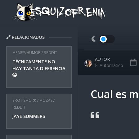
Skip
to
content
🔗 RELACIONADOS
MEMES/HUMOR
/
REDDIT
AUTOR
TÉCNICAMENTE NO
El Automático
HAY TANTA DIFERENCIA
🤭
Cual es m
EROTISMO 🔞
/
MOZAS
/
REDDIT
JAYE SUMMERS