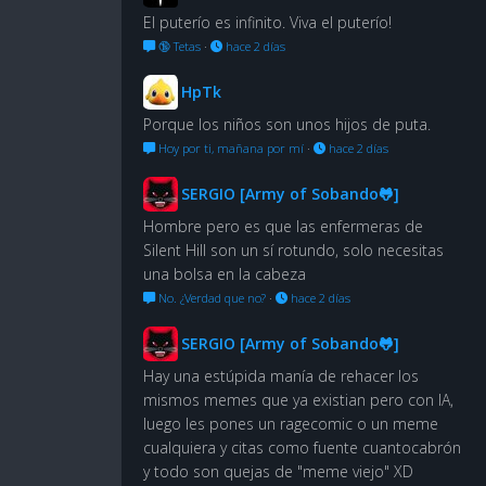
El puterío es infinito. Viva el puterío!
🔞 Tetas
·
hace 2 días
HpTk
Porque los niños son unos hijos de puta.
Hoy por ti, mañana por mí
·
hace 2 días
SERGIO [Army of Sobando🐸]
Hombre pero es que las enfermeras de
Silent Hill son un sí rotundo, solo necesitas
una bolsa en la cabeza
No. ¿Verdad que no?
·
hace 2 días
SERGIO [Army of Sobando🐸]
Hay una estúpida manía de rehacer los
mismos memes que ya existian pero con IA,
luego les pones un ragecomic o un meme
cualquiera y citas como fuente cuantocabrón
y todo son quejas de "meme viejo" XD