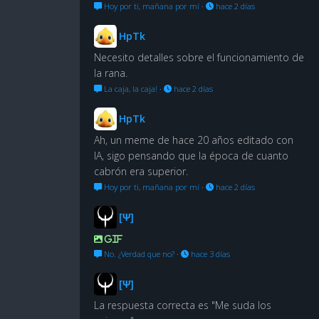
Hoy por ti, mañana por mí
·
hace 2 días
HpTk
Necesito detalles sobre el funcionamiento de
la rana.
La caja, la caja!
·
hace 2 días
HpTk
Ah, un meme de hace 20 años editado con
IA, sigo pensando que la época de cuanto
cabrón era superior.
Hoy por ti, mañana por mí
·
hace 2 días
[Ψ]
GIF
No. ¿Verdad que no?
·
hace 3 días
[Ψ]
La respuesta correcta es "Me suda los