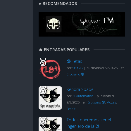
⭐ RECOMENDADOS
🔥 ENTRADAS POPULARES
🔞 Tetas
por
SERGIO
|
publicado el 8/8/2026
|
en
Erotismo 🔞
Kendra Spade
por
El Automático
|
publicado el
9/8/2026
|
en
Erotismo 🔞
,
Mozas
,
Reddit
Todos queremos ser el
ingeniero de la 2!