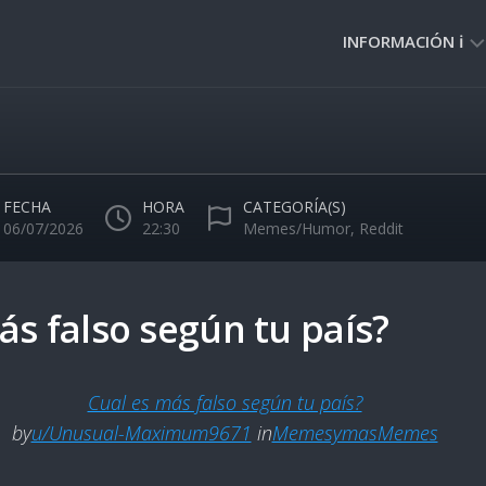
INFORMACIÓN ℹ️
PRIVACIDAD
🔒
NORMAS
DE
FECHA
HORA
CATEGORÍA(S)
USO
06/07/2026
22:30
Memes/Humor
,
Reddit
🚸
ás falso según tu país?
Cual es más falso según tu país?
by
u/Unusual-Maximum9671
in
MemesymasMemes