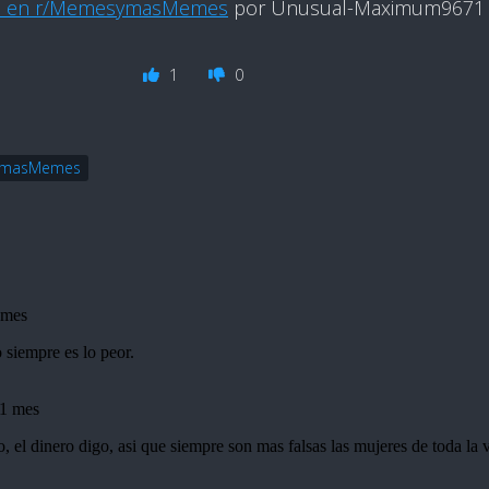
o en r/MemesymasMemes
por Unusual-Maximum9671
1
0
masMemes