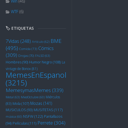
Win
(46)
WTF
(6)
🏷️ ETIQUETAS
BME
7Vidas
(248)
Artículo
(62)
(495)
Cómics
Comida
(73)
(309)
Drojas
(70)
FALSO
(63)
Humor Negro
(108)
Hombres
(90)
La
vintage de Bonox
(81)
MemesEnEspanol
(3215)
MemesymasMemes
(339)
Miérculos
Metal
(63)
MiedOctubre
(60)
Mozas
(141)
Mola
(107)
(83)
MUSITETAS
(117)
MUSICULOS
(93)
NSFW
(122)
Pantallazos
música
(60)
Perrete
(304)
Películas
(111)
(94)