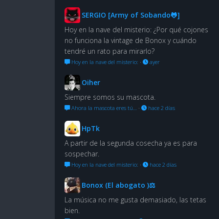
SERGIO [Army of Sobando🐸]
Hoy en la nave del misterio: ¿Por qué cojones
no funciona la vintage de Bonox y cuándo
tendré un rato para mirarlo?
Hoy en la nave del misterio:
·
ayer
Oiher
Siempre somos su mascota.
Ahora la mascota eres tú…
·
hace 2 días
HpTk
A partir de la segunda cosecha ya es para
sospechar.
Hoy en la nave del misterio:
·
hace 2 días
Bonox (El abogato )⚖
La música no me gusta demasiado, las tetas
bien.