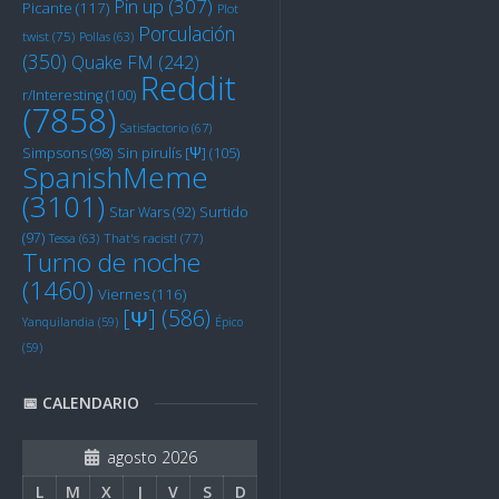
Pin up
(307)
Picante
(117)
Plot
Porculación
twist
(75)
Pollas
(63)
(350)
Quake FM
(242)
Reddit
r/Interesting
(100)
(7858)
Satisfactorio
(67)
Sin pirulís [Ψ]
(105)
Simpsons
(98)
SpanishMeme
(3101)
Star Wars
(92)
Surtido
(97)
Tessa
(63)
That's racist!
(77)
Turno de noche
(1460)
Viernes
(116)
[Ψ]
(586)
Yanquilandia
(59)
Épico
(59)
📅 CALENDARIO
agosto 2026
L
M
X
J
V
S
D