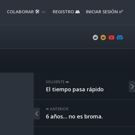
COLABORAR 🛠️
REGISTRO 👥
INICIAR SESIÓN ✅
ENVIAR
APORTE
📝
ENVIAR
REPORTE
🚧
SUGERENCIAS
SIGUIENTE ➡️
💡
El tiempo pasa rápido
⬅️ ANTERIOR
6 años… no es broma.