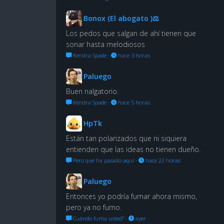
Bonox (El abogato )⚖
Los pedos que salgan de ahí tienen que
sonar hasta melodiosos
Kendra Spade
·
hace 3 horas
Paluego
Buen nalgatorio.
Kendra Spade
·
hace 5 horas
HpTk
Están tan polarizados que ni siquiera
entienden que las ideas no tienen dueño.
Pero qué ha pasado aquí
·
hace 22 horas
Paluego
Entonces yo podría fumar ahora mismo,
pero ya no fumo.
Cuándo fuma usted?
·
ayer