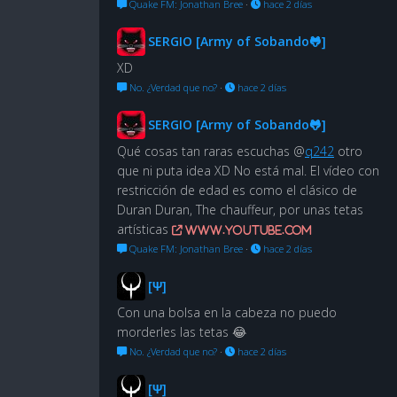
Quake FM: Jonathan Bree
·
hace 2 días
SERGIO [Army of Sobando🐸]
XD
No. ¿Verdad que no?
·
hace 2 días
SERGIO [Army of Sobando🐸]
Qué cosas tan raras escuchas @
q242
otro
que ni puta idea XD No está mal. El vídeo con
restricción de edad es como el clásico de
Duran Duran, The chauffeur, por unas tetas
artísticas
www.youtube.com
Quake FM: Jonathan Bree
·
hace 2 días
[Ψ]
Con una bolsa en la cabeza no puedo
morderles las tetas 😂
No. ¿Verdad que no?
·
hace 2 días
[Ψ]