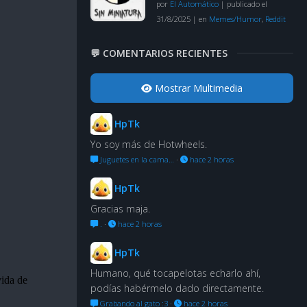
por
El Automático
|
publicado el
31/8/2025
|
en
Memes/Humor
,
Reddit
💬 COMENTARIOS RECIENTES
Mostrar Multimedia
HpTk
Yo soy más de Hotwheels.
Juguetes en la cama…
·
hace 2 horas
HpTk
Gracias maja.
.
·
hace 2 horas
HpTk
Humano, qué tocapelotas echarlo ahí,
podías habérmelo dado directamente.
Grabando al gato :3
·
hace 2 horas