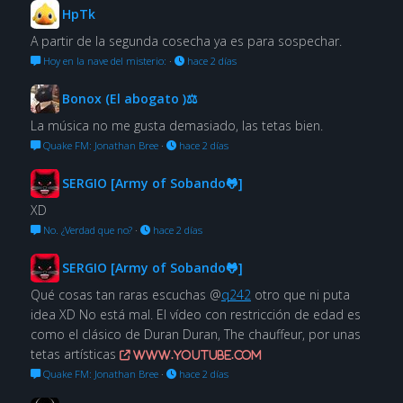
HpTk
A partir de la segunda cosecha ya es para sospechar.
Hoy en la nave del misterio:
·
hace 2 días
Bonox (El abogato )⚖
La música no me gusta demasiado, las tetas bien.
Quake FM: Jonathan Bree
·
hace 2 días
SERGIO [Army of Sobando🐸]
XD
No. ¿Verdad que no?
·
hace 2 días
SERGIO [Army of Sobando🐸]
Qué cosas tan raras escuchas @
q242
otro que ni puta
idea XD No está mal. El vídeo con restricción de edad es
como el clásico de Duran Duran, The chauffeur, por unas
tetas artísticas
www.youtube.com
Quake FM: Jonathan Bree
·
hace 2 días