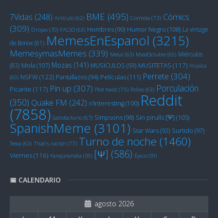
BME
(495)
Cómics
7Vidas
(248)
Artículo
(62)
Comida
(73)
(309)
Humor Negro
(108)
Hombres
(90)
La vintage
Drojas
(70)
FALSO
(63)
MemesEnEspanol
(3215)
de Bonox
(81)
MemesymasMemes
(339)
Miérculos
Metal
(63)
MiedOctubre
(60)
Mozas
(141)
Mola
(107)
MUSITETAS
(117)
(83)
MUSICULOS
(93)
música
Perrete
(304)
NSFW
(122)
Películas
(111)
Pantallazos
(94)
(60)
Porculación
Pin up
(307)
Picante
(117)
Plot twist
(75)
Pollas
(63)
Reddit
(350)
Quake FM
(242)
r/Interesting
(100)
(7858)
Sin pirulís [Ψ]
(105)
Simpsons
(98)
Satisfactorio
(67)
SpanishMeme
(3101)
Star Wars
(92)
Surtido
(97)
Turno de noche
(1460)
Tessa
(63)
That's racist!
(77)
[Ψ]
(586)
Viernes
(116)
Yanquilandia
(59)
Épico
(59)
📅 CALENDARIO
agosto 2026