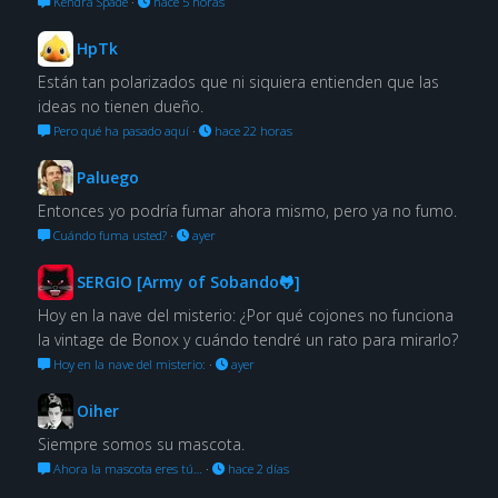
Kendra Spade
·
hace 5 horas
HpTk
Están tan polarizados que ni siquiera entienden que las
ideas no tienen dueño.
Pero qué ha pasado aquí
·
hace 22 horas
Paluego
Entonces yo podría fumar ahora mismo, pero ya no fumo.
Cuándo fuma usted?
·
ayer
SERGIO [Army of Sobando🐸]
Hoy en la nave del misterio: ¿Por qué cojones no funciona
la vintage de Bonox y cuándo tendré un rato para mirarlo?
Hoy en la nave del misterio:
·
ayer
Oiher
Siempre somos su mascota.
Ahora la mascota eres tú…
·
hace 2 días