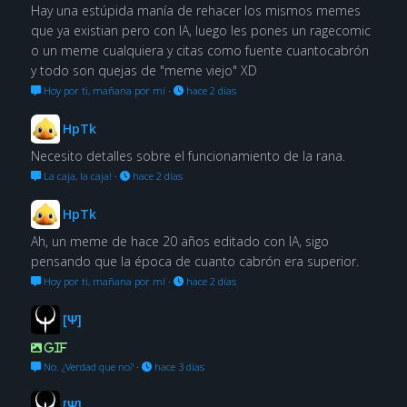
Hay una estúpida manía de rehacer los mismos memes
que ya existian pero con IA, luego les pones un ragecomic
o un meme cualquiera y citas como fuente cuantocabrón
y todo son quejas de "meme viejo" XD
Hoy por ti, mañana por mí
·
hace 2 días
HpTk
Necesito detalles sobre el funcionamiento de la rana.
La caja, la caja!
·
hace 2 días
HpTk
Ah, un meme de hace 20 años editado con IA, sigo
pensando que la época de cuanto cabrón era superior.
Hoy por ti, mañana por mí
·
hace 2 días
[Ψ]
GIF
No. ¿Verdad que no?
·
hace 3 días
[Ψ]