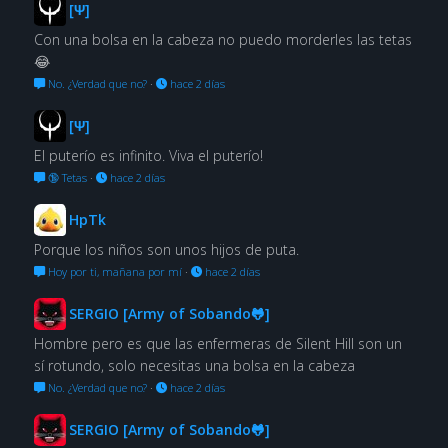
[Ψ]
Con una bolsa en la cabeza no puedo morderles las tetas
😂
No. ¿Verdad que no?
·
hace 2 días
[Ψ]
El puterío es infinito. Viva el puterío!
🔞 Tetas
·
hace 2 días
HpTk
Porque los niños son unos hijos de puta.
Hoy por ti, mañana por mí
·
hace 2 días
SERGIO [Army of Sobando🐸]
Hombre pero es que las enfermeras de Silent Hill son un
sí rotundo, solo necesitas una bolsa en la cabeza
No. ¿Verdad que no?
·
hace 2 días
SERGIO [Army of Sobando🐸]