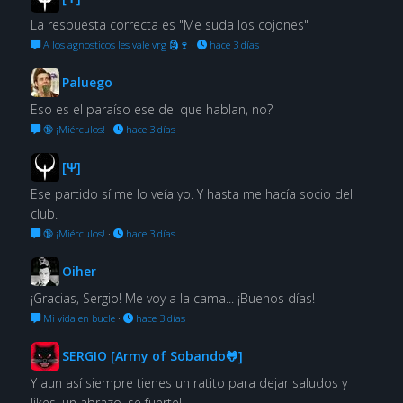
La respuesta correcta es "Me suda los cojones"
A los agnosticos les vale vrg 🗿🍷
·
hace 3 días
Paluego
Eso es el paraíso ese del que hablan, no?
🔞 ¡Miérculos!
·
hace 3 días
[Ψ]
Ese partido sí me lo veía yo. Y hasta me hacía socio del
club.
🔞 ¡Miérculos!
·
hace 3 días
Oiher
¡Gracias, Sergio! Me voy a la cama... ¡Buenos días!
Mi vida en bucle
·
hace 3 días
SERGIO [Army of Sobando🐸]
Y aun así siempre tienes un ratito para dejar saludos y
likes, un abrazo, se fuerte!