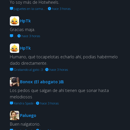
Yo soy más de Hotwheels.
Juguetes en la cama…
·
hace 3 horas
HpTk
Gracias maja.
.
·
hace 3 horas
HpTk
Humano, qué tocapelotas echarlo ahí, podías habérmelo
dado directamente.
Grabando al gato :3
·
hace 3 horas
Bonox (El abogato )⚖
Los pedos que salgan de ahí tienen que sonar hasta
melodiosos
Kendra Spade
·
hace 3 horas
Paluego
Buen nalgatorio.