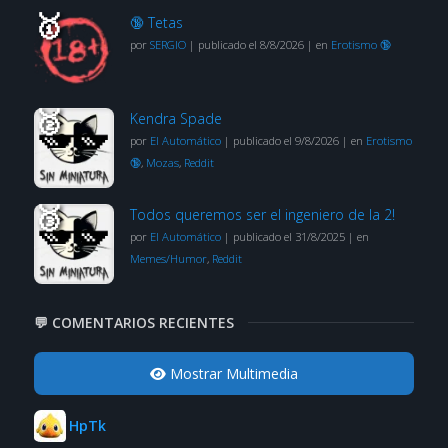
🔞 Tetas
por
SERGIO
|
publicado el 8/8/2026
|
en
Erotismo 🔞
Kendra Spade
por
El Automático
|
publicado el 9/8/2026
|
en
Erotismo
🔞
,
Mozas
,
Reddit
Todos queremos ser el ingeniero de la 2!
por
El Automático
|
publicado el 31/8/2025
|
en
Memes/Humor
,
Reddit
💬 COMENTARIOS RECIENTES
Mostrar Multimedia
HpTk