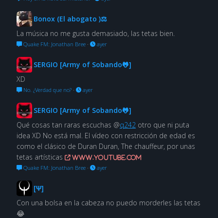
Bonox (El abogato )⚖
La música no me gusta demasiado, las tetas bien.
Quake FM: Jonathan Bree
·
ayer
SERGIO [Army of Sobando🐸]
XD
No. ¿Verdad que no?
·
ayer
SERGIO [Army of Sobando🐸]
Qué cosas tan raras escuchas @
q242
otro que ni puta
idea XD No está mal. El vídeo con restricción de edad es
como el clásico de Duran Duran, The chauffeur, por unas
tetas artísticas
www.youtube.com
Quake FM: Jonathan Bree
·
ayer
[Ψ]
Con una bolsa en la cabeza no puedo morderles las tetas
😂