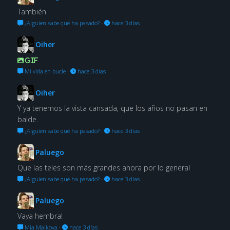
También
¿Alguien sabe qué ha pasado?
·
hace 3 días
Oiher
GIF
Mi vida en bucle
·
hace 3 días
Oiher
Y ya tenemos la vista cansada, que los años no pasan en
balde.
¿Alguien sabe qué ha pasado?
·
hace 3 días
Paluego
Que las teles son más grandes ahora por lo general
¿Alguien sabe qué ha pasado?
·
hace 3 días
Paluego
Vaya hembra!
Mia Malkova
·
hace 3 días