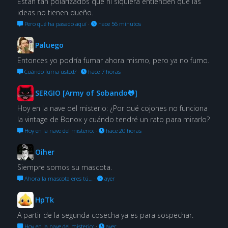
Están tan polarizados que ni siquiera entienden que las
ideas no tienen dueño.
Pero qué ha pasado aquí
·
hace 56 minutos
Paluego
Entonces yo podría fumar ahora mismo, pero ya no fumo.
Cuándo fuma usted?
·
hace 7 horas
SERGIO [Army of Sobando🐸]
Hoy en la nave del misterio: ¿Por qué cojones no funciona
la vintage de Bonox y cuándo tendré un rato para mirarlo?
Hoy en la nave del misterio:
·
hace 20 horas
Oiher
Siempre somos su mascota.
Ahora la mascota eres tú…
·
ayer
HpTk
A partir de la segunda cosecha ya es para sospechar.
Hoy en la nave del misterio:
·
ayer