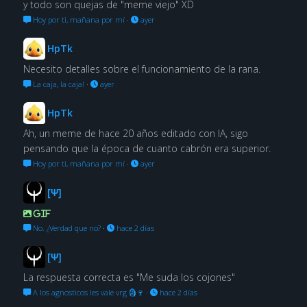
y todo son quejas de "meme viejo" XD
Hoy por ti, mañana por mí
·
ayer
HpTk
Necesito detalles sobre el funcionamiento de la rana.
La caja, la caja!
·
ayer
HpTk
Ah, un meme de hace 20 años editado con IA, sigo
pensando que la época de cuanto cabrón era superior.
Hoy por ti, mañana por mí
·
ayer
[Ψ]
GIF
No. ¿Verdad que no?
·
hace 2 días
[Ψ]
La respuesta correcta es "Me suda los cojones"
A los agnosticos les vale vrg 🗿🍷
·
hace 2 días