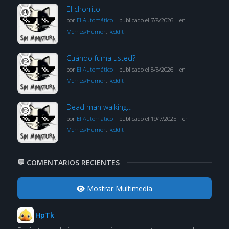
El chorrito
por
El Automático
|
publicado el 7/8/2026
|
en
Memes/Humor
,
Reddit
Cuándo fuma usted?
por
El Automático
|
publicado el 8/8/2026
|
en
Memes/Humor
,
Reddit
Dead man walking…
por
El Automático
|
publicado el 19/7/2025
|
en
Memes/Humor
,
Reddit
💬 COMENTARIOS RECIENTES
Mostrar Multimedia
HpTk