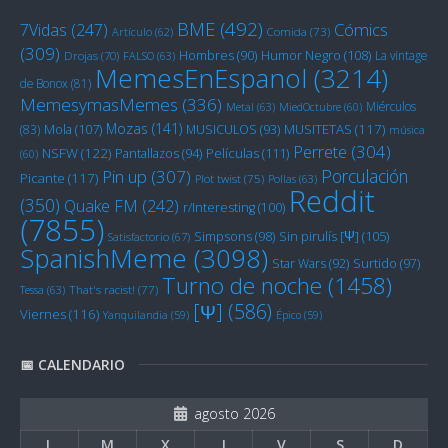
BME
(492)
Cómics
7Vidas
(247)
Artículo
(62)
Comida
(73)
(309)
Humor Negro
(108)
Hombres
(90)
La vintage
Drojas
(70)
FALSO
(63)
MemesEnEspanol
(3214)
de Bonox
(81)
MemesymasMemes
(336)
Miérculos
Metal
(63)
MiedOctubre
(60)
Mozas
(141)
Mola
(107)
MUSITETAS
(117)
(83)
MUSICULOS
(93)
música
Perrete
(304)
NSFW
(122)
Películas
(111)
Pantallazos
(94)
(60)
Porculación
Pin up
(307)
Picante
(117)
Plot twist
(75)
Pollas
(63)
Reddit
(350)
Quake FM
(242)
r/Interesting
(100)
(7855)
Sin pirulís [Ψ]
(105)
Simpsons
(98)
Satisfactorio
(67)
SpanishMeme
(3098)
Star Wars
(92)
Surtido
(97)
Turno de noche
(1458)
Tessa
(63)
That's racist!
(77)
[Ψ]
(586)
Viernes
(116)
Yanquilandia
(59)
Épico
(59)
📅 CALENDARIO
agosto 2026
L
M
X
J
V
S
D