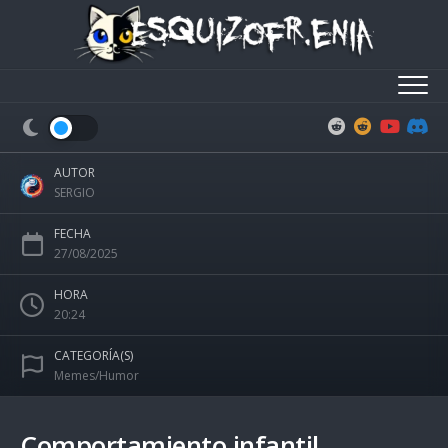
Skip
to
content
AUTOR
SERGIO
FECHA
27/08/2025
HORA
20:24
CATEGORÍA(S)
Memes/Humor
Comportamiento infantil