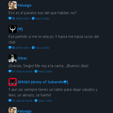
Paluego
Eso es el paraíso ese del que hablan, no?
🔞 ¡Miérculos!
·
hace 2 días
[Ψ]
Ese partido sí me lo veía yo. Y hasta me hacía socio del
club.
🔞 ¡Miérculos!
·
hace 2 días
Oiher
¡Gracias, Sergio! Me voy a la cama... ¡Buenos días!
Mi vida en bucle
·
hace 2 días
SERGIO [Army of Sobando🐸]
Y aun así siempre tienes un ratito para dejar saludos y
likes, un abrazo, se fuerte!
Mi vida en bucle
·
hace 2 días
Paluego