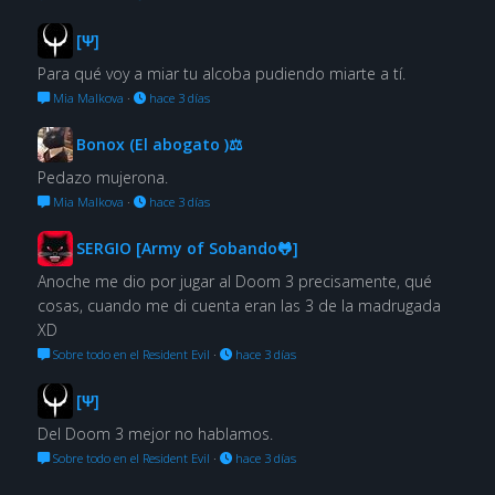
[Ψ]
Para qué voy a miar tu alcoba pudiendo miarte a tí.
Mia Malkova
·
hace 3 días
Bonox (El abogato )⚖
Pedazo mujerona.
Mia Malkova
·
hace 3 días
SERGIO [Army of Sobando🐸]
Anoche me dio por jugar al Doom 3 precisamente, qué
cosas, cuando me di cuenta eran las 3 de la madrugada
XD
Sobre todo en el Resident Evil
·
hace 3 días
[Ψ]
Del Doom 3 mejor no hablamos.
Sobre todo en el Resident Evil
·
hace 3 días