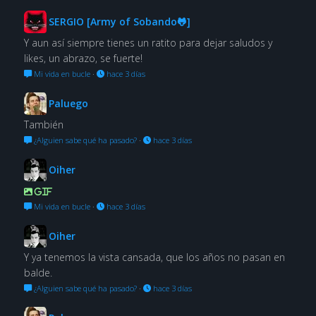
SERGIO [Army of Sobando🐸]
Y aun así siempre tienes un ratito para dejar saludos y
likes, un abrazo, se fuerte!
Mi vida en bucle
·
hace 3 días
Paluego
También
¿Alguien sabe qué ha pasado?
·
hace 3 días
Oiher
GIF
Mi vida en bucle
·
hace 3 días
Oiher
Y ya tenemos la vista cansada, que los años no pasan en
balde.
¿Alguien sabe qué ha pasado?
·
hace 3 días