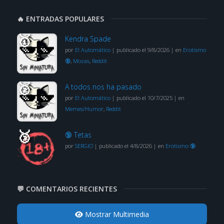
🔥 ENTRADAS POPULARES
Kendra Spade
por
El Automático
|
publicado el 9/8/2026
|
en
Erotismo
🔞
,
Mozas
,
Reddit
A todos nos ha pasado
por
El Automático
|
publicado el 10/7/2025
|
en
Memes/Humor
,
Reddit
🔞 Tetas
por
SERGIO
|
publicado el 4/8/2026
|
en
Erotismo 🔞
💬 COMENTARIOS RECIENTES
Mostrar Multimedia