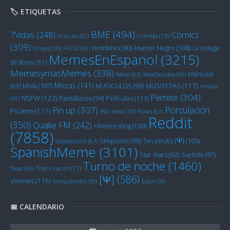
🏷️ ETIQUETAS
BME
(494)
Cómics
7Vidas
(248)
Artículo
(62)
Comida
(73)
(309)
Humor Negro
(108)
Hombres
(90)
La vintage
Drojas
(70)
FALSO
(63)
MemesEnEspanol
(3215)
de Bonox
(81)
MemesymasMemes
(338)
Miérculos
Metal
(63)
MiedOctubre
(60)
Mozas
(141)
Mola
(107)
MUSITETAS
(117)
(83)
MUSICULOS
(93)
música
Perrete
(304)
NSFW
(122)
Películas
(111)
Pantallazos
(94)
(60)
Porculación
Pin up
(307)
Picante
(117)
Plot twist
(75)
Pollas
(63)
Reddit
(350)
Quake FM
(242)
r/Interesting
(100)
(7858)
Sin pirulís [Ψ]
(105)
Simpsons
(98)
Satisfactorio
(67)
SpanishMeme
(3101)
Star Wars
(92)
Surtido
(97)
Turno de noche
(1460)
Tessa
(63)
That's racist!
(77)
[Ψ]
(586)
Viernes
(116)
Yanquilandia
(59)
Épico
(59)
📅 CALENDARIO