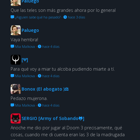
Paluego
Que las teles son más grandes ahora por lo general
¿Alguien sabe qué ha pasado?
·
hace 3 días
Paluego
Vaya hembra!
Mia Malkova
·
hace 4 días
[Ψ]
Para qué voy a miar tu alcoba pudiendo miarte a tí.
Mia Malkova
·
hace 4 días
Bonox (El abogato )⚖
Pedazo mujerona.
Mia Malkova
·
hace 4 días
SERGIO [Army of Sobando🐸]
Anoche me dio por jugar al Doom 3 precisamente, qué
cosas, cuando me di cuenta eran las 3 de la madrugada