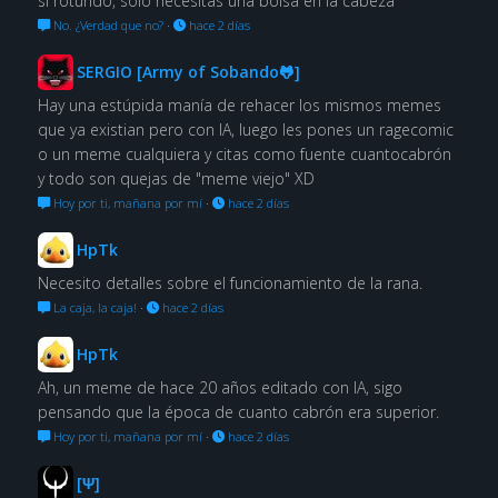
sí rotundo, solo necesitas una bolsa en la cabeza
No. ¿Verdad que no?
·
hace 2 días
SERGIO [Army of Sobando🐸]
Hay una estúpida manía de rehacer los mismos memes
que ya existian pero con IA, luego les pones un ragecomic
o un meme cualquiera y citas como fuente cuantocabrón
y todo son quejas de "meme viejo" XD
Hoy por ti, mañana por mí
·
hace 2 días
HpTk
Necesito detalles sobre el funcionamiento de la rana.
La caja, la caja!
·
hace 2 días
HpTk
Ah, un meme de hace 20 años editado con IA, sigo
pensando que la época de cuanto cabrón era superior.
Hoy por ti, mañana por mí
·
hace 2 días
[Ψ]