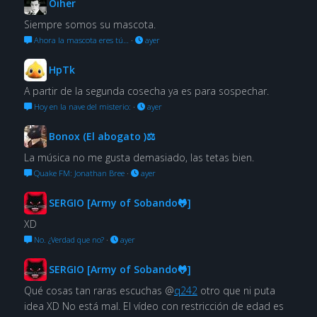
Oiher
Siempre somos su mascota.
Ahora la mascota eres tú…
·
ayer
HpTk
A partir de la segunda cosecha ya es para sospechar.
Hoy en la nave del misterio:
·
ayer
Bonox (El abogato )⚖
La música no me gusta demasiado, las tetas bien.
Quake FM: Jonathan Bree
·
ayer
SERGIO [Army of Sobando🐸]
XD
No. ¿Verdad que no?
·
ayer
SERGIO [Army of Sobando🐸]
Qué cosas tan raras escuchas @
q242
otro que ni puta
idea XD No está mal. El vídeo con restricción de edad es