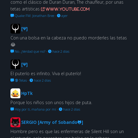
como el clásico de Duran Duran, The chauffeur, por unas
tetas artísticas
www.youtube.com
Quake FM: Jonathan Bree
·
ayer
[Ψ]
Con una bolsa en la cabeza no puedo morderles las tetas
😂
No. ¿Verdad que no?
·
hace 2 días
[Ψ]
El puterío es infinito. Viva el puterío!
🔞 Tetas
·
hace 2 días
HpTk
Porque los niños son unos hijos de puta.
Hoy por ti, mañana por mí
·
hace 2 días
SERGIO [Army of Sobando🐸]
Hombre pero es que las enfermeras de Silent Hill son un