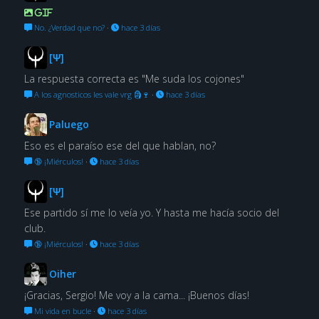
GIF
No. ¿Verdad que no?
·
hace 3 días
[Ψ]
La respuesta correcta es "Me suda los cojones"
A los agnosticos les vale vrg 🗿🍷
·
hace 3 días
Paluego
Eso es el paraíso ese del que hablan, no?
🔞 ¡Miérculos!
·
hace 3 días
[Ψ]
Ese partido sí me lo veía yo. Y hasta me hacía socio del
club.
🔞 ¡Miérculos!
·
hace 3 días
Oiher
¡Gracias, Sergio! Me voy a la cama... ¡Buenos días!
Mi vida en bucle
·
hace 3 días