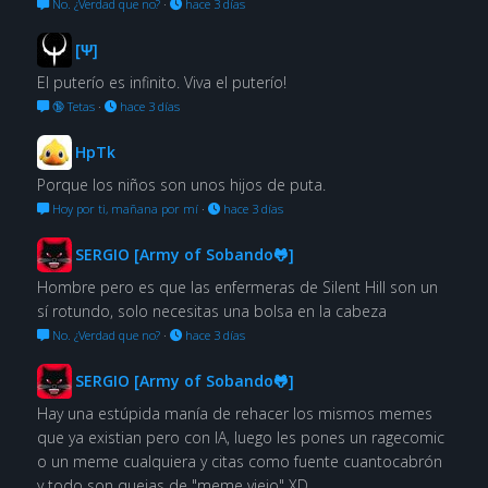
No. ¿Verdad que no?
·
hace 3 días
[Ψ]
El puterío es infinito. Viva el puterío!
🔞 Tetas
·
hace 3 días
HpTk
Porque los niños son unos hijos de puta.
Hoy por ti, mañana por mí
·
hace 3 días
SERGIO [Army of Sobando🐸]
Hombre pero es que las enfermeras de Silent Hill son un
sí rotundo, solo necesitas una bolsa en la cabeza
No. ¿Verdad que no?
·
hace 3 días
SERGIO [Army of Sobando🐸]
Hay una estúpida manía de rehacer los mismos memes
que ya existian pero con IA, luego les pones un ragecomic
o un meme cualquiera y citas como fuente cuantocabrón
y todo son quejas de "meme viejo" XD