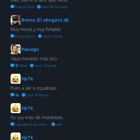
Trabajo final
·
hace 49 minutos
Bonox (El abogato )⚖
Muy mona y muy follable.
El post potito
·
hace 6 horas
Paluego
Vaya meneillo más rico
🔞 Tetas
·
hace 19 horas
HpTk
Pues a ver si espabilas.
😂
·
hace 19 horas
HpTk
Yo soy más de Hotwheels.
Juguetes en la cama…
·
ayer
HpTk