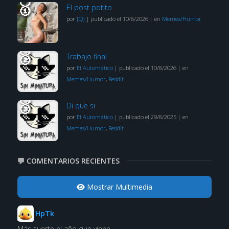
El post potito
por
[Q]
|
publicado el 10/8/2026
|
en
Memes/Humor
Trabajo final
por
El Automático
|
publicado el 10/8/2026
|
en
Memes/Humor
,
Reddit
Di que si
por
El Automático
|
publicado el 29/8/2025
|
en
Memes/Humor
,
Reddit
💬 COMENTARIOS RECIENTES
Mostrar Multimedia
HpTk
Más suerte el año que viene.