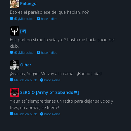
Paluego
Eso es el paraíso ese del que hablan, no?
🔞 ¡Miérculos!
·
hace 4 días
[Ψ]
Ese partido sí me lo veía yo. Y hasta me hacía socio del
club.
🔞 ¡Miérculos!
·
hace 4 días
Oiher
¡Gracias, Sergio! Me voy a la cama... ¡Buenos días!
Mi vida en bucle
·
hace 4 días
SERGIO [Army of Sobando🐸]
Y aun así siempre tienes un ratito para dejar saludos y
likes, un abrazo, se fuerte!
Mi vida en bucle
·
hace 4 días