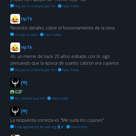
Hoy por ti, mañana por mí
·
hace 3 días
HpTk
Necesito detalles sobre el funcionamiento de la rana.
La caja, la caja!
·
hace 3 días
HpTk
Ah, un meme de hace 20 años editado con IA, sigo
pensando que la época de cuanto cabrón era superior.
Hoy por ti, mañana por mí
·
hace 3 días
[Ψ]
GIF
No. ¿Verdad que no?
·
hace 4 días
[Ψ]
La respuesta correcta es "Me suda los cojones"
A los agnosticos les vale vrg 🗿🍷
·
hace 4 días