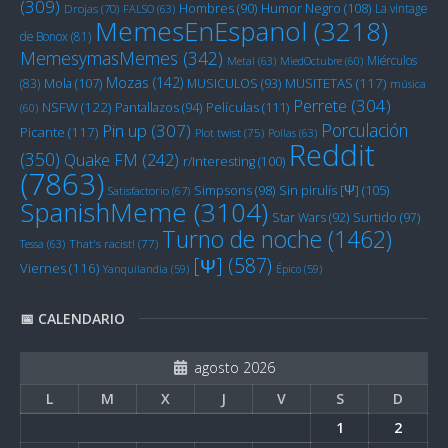
(309)
Humor Negro
(108)
Hombres
(90)
La vintage
Drojas
(70)
FALSO
(63)
MemesEnEspanol
(3218)
de Bonox
(81)
MemesymasMemes
(342)
Miérculos
Metal
(63)
MiedOctubre
(60)
Mozas
(142)
Mola
(107)
MUSITETAS
(117)
(83)
MUSICULOS
(93)
música
Perrete
(304)
NSFW
(122)
Películas
(111)
Pantallazos
(94)
(60)
Porculación
Pin up
(307)
Picante
(117)
Plot twist
(75)
Pollas
(63)
Reddit
(350)
Quake FM
(242)
r/Interesting
(100)
(7863)
Sin pirulís [Ψ]
(105)
Simpsons
(98)
Satisfactorio
(67)
SpanishMeme
(3104)
Star Wars
(92)
Surtido
(97)
Turno de noche
(1462)
Tessa
(63)
That's racist!
(77)
[Ψ]
(587)
Viernes
(116)
Yanquilandia
(59)
Épico
(59)
📅 CALENDARIO
agosto 2026
L
M
X
J
V
S
D
1
2