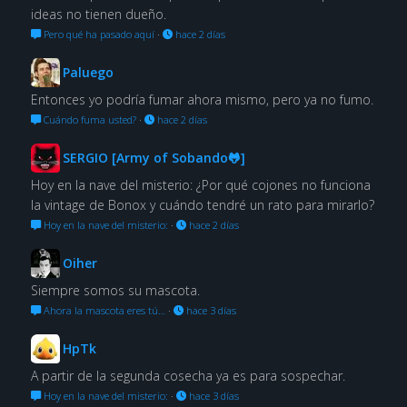
ideas no tienen dueño.
Pero qué ha pasado aquí
·
hace 2 días
Paluego
Entonces yo podría fumar ahora mismo, pero ya no fumo.
Cuándo fuma usted?
·
hace 2 días
SERGIO [Army of Sobando🐸]
Hoy en la nave del misterio: ¿Por qué cojones no funciona
la vintage de Bonox y cuándo tendré un rato para mirarlo?
Hoy en la nave del misterio:
·
hace 2 días
Oiher
Siempre somos su mascota.
Ahora la mascota eres tú…
·
hace 3 días
HpTk
A partir de la segunda cosecha ya es para sospechar.
Hoy en la nave del misterio:
·
hace 3 días