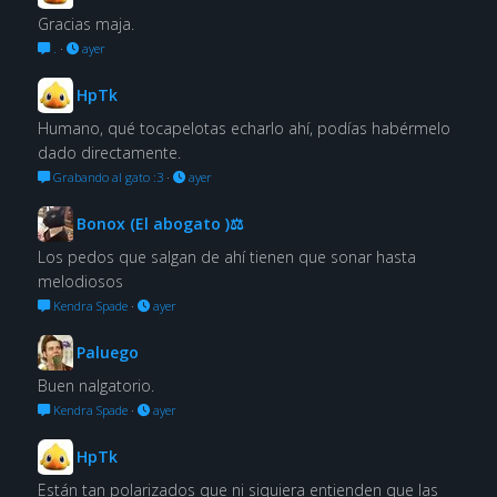
Gracias maja.
.
·
ayer
HpTk
Humano, qué tocapelotas echarlo ahí, podías habérmelo
dado directamente.
Grabando al gato :3
·
ayer
Bonox (El abogato )⚖
Los pedos que salgan de ahí tienen que sonar hasta
melodiosos
Kendra Spade
·
ayer
Paluego
Buen nalgatorio.
Kendra Spade
·
ayer
HpTk
Están tan polarizados que ni siquiera entienden que las