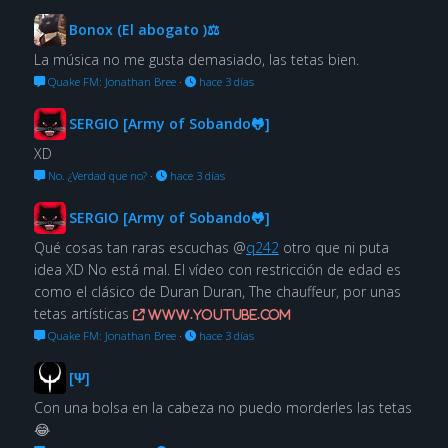
Bonox (El abogato )⚖
La música no me gusta demasiado, las tetas bien.
Quake FM: Jonathan Bree
·
hace 3 días
SERGIO [Army of Sobando🐸]
XD
No. ¿Verdad que no?
·
hace 3 días
SERGIO [Army of Sobando🐸]
Qué cosas tan raras escuchas @
q242
otro que ni puta
idea XD No está mal. El vídeo con restricción de edad es
como el clásico de Duran Duran, The chauffeur, por unas
tetas artísticas
www.youtube.com
Quake FM: Jonathan Bree
·
hace 3 días
[Ψ]
Con una bolsa en la cabeza no puedo morderles las tetas
😂