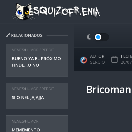
Skip
to
content
🔗 RELACIONADOS
MEMES/HUMOR
/
REDDIT
AUTOR
FECH
BUENO YA EL PRÓXIMO
SERGIO
20/07
FINDE…O NO
Bricoman
MEMES/HUMOR
/
REDDIT
SI O NEL JAJAJJA
MEMES/HUMOR
MEMEMENTO