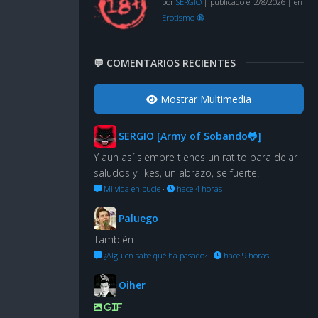
por
SERGIO
|
publicado el 2/8/2026
|
en
Erotismo 🔞
💬 COMENTARIOS RECIENTES
Mostrar Multimedia
SERGIO [Army of Sobando🐸]
Y aun así siempre tienes un ratito para dejar
saludos y likes, un abrazo, se fuerte!
Mi vida en bucle
·
hace 4 horas
Paluego
También
¿Alguien sabe qué ha pasado?
·
hace 9 horas
Oiher
GIF