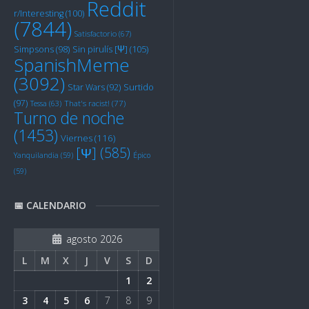
Reddit
r/Interesting
(100)
(7844)
Satisfactorio
(67)
Sin pirulís [Ψ]
(105)
Simpsons
(98)
SpanishMeme
(3092)
Star Wars
(92)
Surtido
(97)
Tessa
(63)
That's racist!
(77)
Turno de noche
(1453)
Viernes
(116)
[Ψ]
(585)
Yanquilandia
(59)
Épico
(59)
📅 CALENDARIO
agosto 2026
L
M
X
J
V
S
D
1
2
3
4
5
6
7
8
9