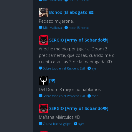
Bonox (El abogato )⚖
Pedazo mujerona.
Mia Malkova
·
hace 18 horas
SERGIO [Army of Sobando🐸]
Anoche me dio por jugar al Doom 3
precisamente, qué cosas, cuando me di
cuenta eran las 3 de la madrugada XD
Sobre todo en el Resident Evil
·
ayer
[Ψ]
Del Doom 3 mejor no hablamos.
Sobre todo en el Resident Evil
·
ayer
SERGIO [Army of Sobando🐸]
Mañana Miérculos XD
O una buena gripe.
·
ayer