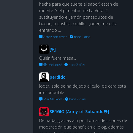
hecha para que suelte el sabor) están de
muerte. Y el pimentón de La Vera. O
sustituyendo el jamón por taquitos de
bacon, o costilla, codillo... Joder, me está
entrando ...
Arroz con cosas
·
hace 2 días
[Ψ]
Quién fuera mesa...
🔞 ¡Melunes!
·
hace 2 días
perdido
Joder, solo se ha dejado el culo, de cara está
irreconocible
Mia Malkova
·
hace 2 días
SERGIO [Army of Sobando🐸]
De nada, gracias a ti por tomar decisiones de
moderación que benefician al blog, además