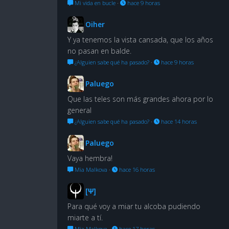
Mi vida en bucle
·
hace 9 horas
Oiher
Y ya tenemos la vista cansada, que los años
no pasan en balde.
¿Alguien sabe qué ha pasado?
·
hace 9 horas
Paluego
Que las teles son más grandes ahora por lo
general
¿Alguien sabe qué ha pasado?
·
hace 14 horas
Paluego
Vaya hembra!
Mia Malkova
·
hace 16 horas
[Ψ]
Para qué voy a miar tu alcoba pudiendo
miarte a tí.
Mia Malkova
·
hace 17 horas