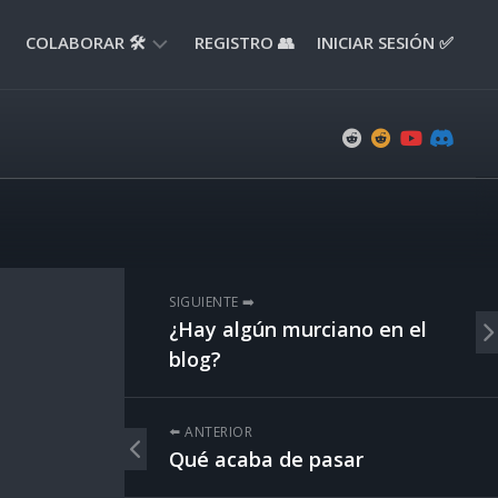
COLABORAR 🛠️
REGISTRO 👥
INICIAR SESIÓN ✅
ENVIAR
APORTE
📝
ENVIAR
REPORTE
🚧
SUGERENCIAS
SIGUIENTE ➡️
💡
¿Hay algún murciano en el
blog?
⬅️ ANTERIOR
Qué acaba de pasar