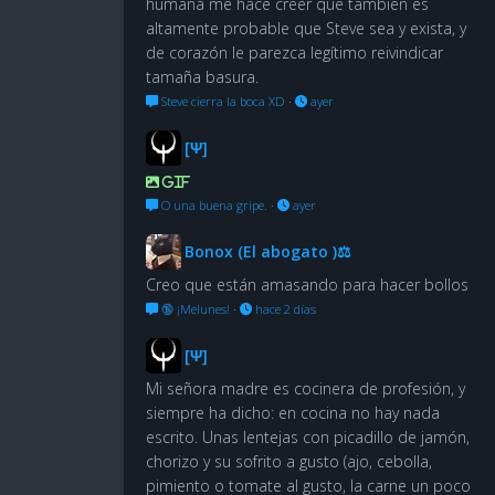
humana me hace creer que también es
altamente probable que Steve sea y exista, y
de corazón le parezca legítimo reivindicar
tamaña basura.
Steve cierra la boca XD
·
ayer
[Ψ]
GIF
O una buena gripe.
·
ayer
Bonox (El abogato )⚖
Creo que están amasando para hacer bollos
🔞 ¡Melunes!
·
hace 2 días
[Ψ]
Mi señora madre es cocinera de profesión, y
siempre ha dicho: en cocina no hay nada
escrito. Unas lentejas con picadillo de jamón,
chorizo y su sofrito a gusto (ajo, cebolla,
pimiento o tomate al gusto, la carne un poco