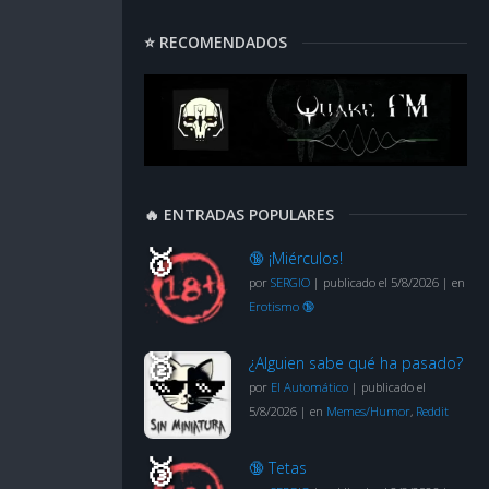
⭐ RECOMENDADOS
🔥 ENTRADAS POPULARES
🔞 ¡Miérculos!
por
SERGIO
|
publicado el 5/8/2026
|
en
Erotismo 🔞
¿Alguien sabe qué ha pasado?
por
El Automático
|
publicado el
5/8/2026
|
en
Memes/Humor
,
Reddit
🔞 Tetas