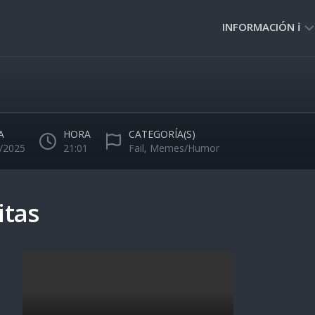
INFORMACIÓN ℹ️
PRIVACIDAD
🔒
NORMAS
DE
A
HORA
CATEGORÍA(S)
USO
/2025
21:01
Fail
,
Memes/Humor
🚸
itas