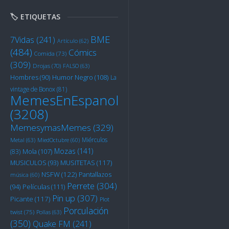
🏷️ ETIQUETAS
BME
7Vidas
(241)
Artículo
(62)
(484)
Cómics
Comida
(73)
(309)
Drojas
(70)
FALSO
(63)
Humor Negro
(108)
Hombres
(90)
La
vintage de Bonox
(81)
MemesEnEspanol
(3208)
MemesymasMemes
(329)
Miérculos
Metal
(63)
MiedOctubre
(60)
Mozas
(141)
Mola
(107)
(83)
MUSITETAS
(117)
MUSICULOS
(93)
NSFW
(122)
Pantallazos
música
(60)
Perrete
(304)
Películas
(111)
(94)
Pin up
(307)
Picante
(117)
Plot
Porculación
twist
(75)
Pollas
(63)
(350)
Quake FM
(241)