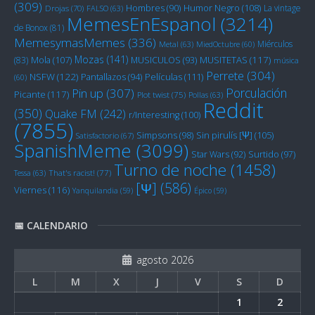
(309)
Humor Negro
(108)
Hombres
(90)
La vintage
Drojas
(70)
FALSO
(63)
MemesEnEspanol
(3214)
de Bonox
(81)
MemesymasMemes
(336)
Miérculos
Metal
(63)
MiedOctubre
(60)
Mozas
(141)
Mola
(107)
MUSITETAS
(117)
(83)
MUSICULOS
(93)
música
Perrete
(304)
NSFW
(122)
Películas
(111)
Pantallazos
(94)
(60)
Porculación
Pin up
(307)
Picante
(117)
Plot twist
(75)
Pollas
(63)
Reddit
(350)
Quake FM
(242)
r/Interesting
(100)
(7855)
Sin pirulís [Ψ]
(105)
Simpsons
(98)
Satisfactorio
(67)
SpanishMeme
(3099)
Star Wars
(92)
Surtido
(97)
Turno de noche
(1458)
Tessa
(63)
That's racist!
(77)
[Ψ]
(586)
Viernes
(116)
Yanquilandia
(59)
Épico
(59)
📅 CALENDARIO
agosto 2026
L
M
X
J
V
S
D
1
2