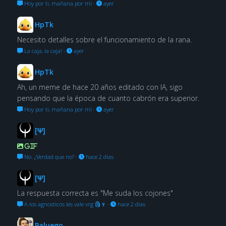
Hoy por ti, mañana por mí
·
ayer
HpTk
Necesito detalles sobre el funcionamiento de la rana.
La caja, la caja!
·
ayer
HpTk
Ah, un meme de hace 20 años editado con IA, sigo
pensando que la época de cuanto cabrón era superior.
Hoy por ti, mañana por mí
·
ayer
[Ψ]
GIF
No. ¿Verdad que no?
·
hace 2 días
[Ψ]
La respuesta correcta es "Me suda los cojones"
A los agnosticos les vale vrg 🗿🍷
·
hace 2 días
Paluego