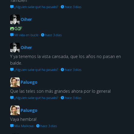
También
¿Alguien sabe qué ha pasado?
·
hace 3 días
Oiher
GIF
Mi vida en bucle
·
hace 3 días
Oiher
Y ya tenemos la vista cansada, que los años no pasan en
balde.
¿Alguien sabe qué ha pasado?
·
hace 3 días
Paluego
Que las teles son más grandes ahora por lo general
¿Alguien sabe qué ha pasado?
·
hace 3 días
Paluego
Vaya hembra!
Mia Malkova
·
hace 3 días