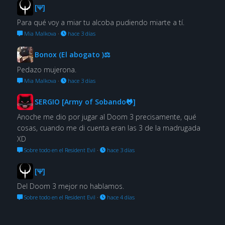
[Ψ]
Para qué voy a miar tu alcoba pudiendo miarte a tí.
Mia Malkova
·
hace 3 días
Bonox (El abogato )⚖
Pedazo mujerona.
Mia Malkova
·
hace 3 días
SERGIO [Army of Sobando🐸]
Anoche me dio por jugar al Doom 3 precisamente, qué
cosas, cuando me di cuenta eran las 3 de la madrugada
XD
Sobre todo en el Resident Evil
·
hace 3 días
[Ψ]
Del Doom 3 mejor no hablamos.
Sobre todo en el Resident Evil
·
hace 4 días