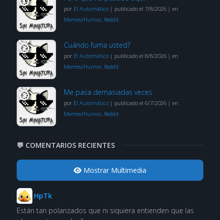
por
El Automático
|
publicado el 7/8/2026
|
en
Memes/Humor
,
Reddit
Cuándo fuma usted?
por
El Automático
|
publicado el 8/8/2026
|
en
Memes/Humor
,
Reddit
Me pasa demasiadas veces
por
El Automático
|
publicado el 6/7/2026
|
en
Memes/Humor
,
Reddit
💬 COMENTARIOS RECIENTES
Mostrar Multimedia
HpTk
Están tan polarizados que ni siquiera entienden que las