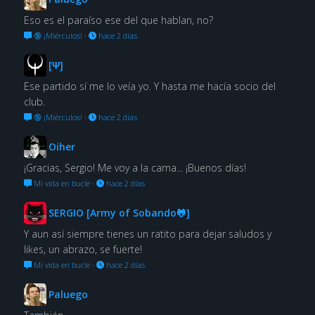
Eso es el paraíso ese del que hablan, no?
🔞 ¡Miérculos!
·
hace 2 días
[Ψ]
Ese partido sí me lo veía yo. Y hasta me hacía socio del
club.
🔞 ¡Miérculos!
·
hace 2 días
Oiher
¡Gracias, Sergio! Me voy a la cama... ¡Buenos días!
Mi vida en bucle
·
hace 2 días
SERGIO [Army of Sobando🐸]
Y aun así siempre tienes un ratito para dejar saludos y
likes, un abrazo, se fuerte!
Mi vida en bucle
·
hace 2 días
Paluego