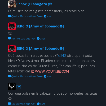
Bonox (El abogato )⚖
La música no me gusta demasiado, las tetas bien.
Quake FM: Jonathan Bree
·
ayer
SERGIO [Army of Sobando🐸]
XD
No. ¿Verdad que no?
·
ayer
SERGIO [Army of Sobando🐸]
Qué cosas tan raras escuchas @
q242
otro que ni puta
idea XD No está mal. El vídeo con restricción de edad es
como el clásico de Duran Duran, The chauffeur, por unas
tetas artísticas
www.youtube.com
Quake FM: Jonathan Bree
·
ayer
[Ψ]
Con una bolsa en la cabeza no puedo morderles las tetas
😂
No. ¿Verdad que no?
·
ayer