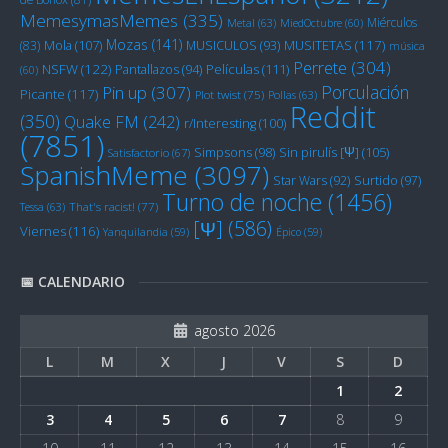
MemesymasMemes
(335)
Miérculos
Metal
(63)
MiedOctubre
(60)
Mozas
(141)
Mola
(107)
MUSITETAS
(117)
(83)
MUSICULOS
(93)
música
Perrete
(304)
NSFW
(122)
Películas
(111)
Pantallazos
(94)
(60)
Porculación
Pin up
(307)
Picante
(117)
Plot twist
(75)
Pollas
(63)
Reddit
(350)
Quake FM
(242)
r/Interesting
(100)
(7851)
Sin pirulís [Ψ]
(105)
Simpsons
(98)
Satisfactorio
(67)
SpanishMeme
(3097)
Star Wars
(92)
Surtido
(97)
Turno de noche
(1456)
Tessa
(63)
That's racist!
(77)
[Ψ]
(586)
Viernes
(116)
Yanquilandia
(59)
Épico
(59)
📅 CALENDARIO
agosto 2026
L
M
X
J
V
S
D
1
2
3
4
5
6
7
8
9