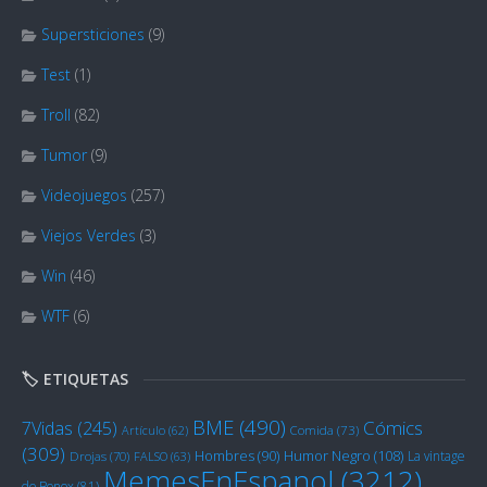
Supersticiones
(9)
Test
(1)
Troll
(82)
Tumor
(9)
Videojuegos
(257)
Viejos Verdes
(3)
Win
(46)
WTF
(6)
🏷️ ETIQUETAS
BME
(490)
Cómics
7Vidas
(245)
Artículo
(62)
Comida
(73)
(309)
Humor Negro
(108)
Hombres
(90)
La vintage
Drojas
(70)
FALSO
(63)
MemesEnEspanol
(3212)
de Bonox
(81)