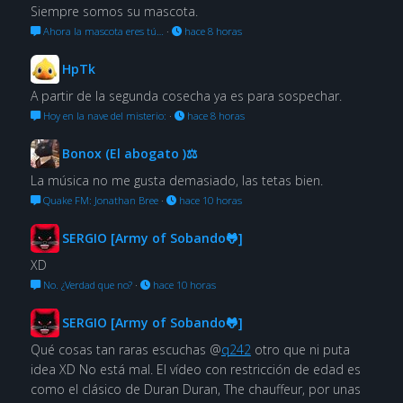
Siempre somos su mascota.
Ahora la mascota eres tú…
·
hace 8 horas
HpTk
A partir de la segunda cosecha ya es para sospechar.
Hoy en la nave del misterio:
·
hace 8 horas
Bonox (El abogato )⚖
La música no me gusta demasiado, las tetas bien.
Quake FM: Jonathan Bree
·
hace 10 horas
SERGIO [Army of Sobando🐸]
XD
No. ¿Verdad que no?
·
hace 10 horas
SERGIO [Army of Sobando🐸]
Qué cosas tan raras escuchas @
q242
otro que ni puta
idea XD No está mal. El vídeo con restricción de edad es
como el clásico de Duran Duran, The chauffeur, por unas