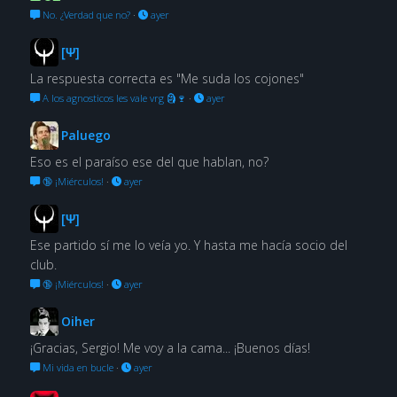
No. ¿Verdad que no?
·
ayer
[Ψ]
La respuesta correcta es "Me suda los cojones"
A los agnosticos les vale vrg 🗿🍷
·
ayer
Paluego
Eso es el paraíso ese del que hablan, no?
🔞 ¡Miérculos!
·
ayer
[Ψ]
Ese partido sí me lo veía yo. Y hasta me hacía socio del
club.
🔞 ¡Miérculos!
·
ayer
Oiher
¡Gracias, Sergio! Me voy a la cama... ¡Buenos días!
Mi vida en bucle
·
ayer