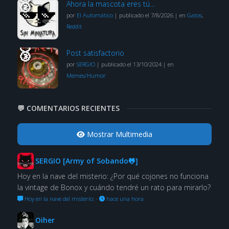
Ahora la mascota eres tú…
por
El Automático
|
publicado el 7/8/2026
|
en
Gatos
,
Reddit
Post satisfactorio
por
SERGIO
|
publicado el 13/10/2024
|
en
Memes/Humor
💬 COMENTARIOS RECIENTES
Mostrar Multimedia
SERGIO [Army of Sobando🐸]
Hoy en la nave del misterio: ¿Por qué cojones no funciona
la vintage de Bonox y cuándo tendré un rato para mirarlo?
Hoy en la nave del misterio:
·
hace una hora
Oiher