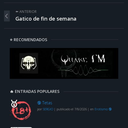
⬅️ ANTERIOR
Gatico de fin de semana
⭐ RECOMENDADOS
🔥 ENTRADAS POPULARES
🔞 Tetas
por
SERGIO
|
publicado el 7/8/2026
|
en
Erotismo 🔞