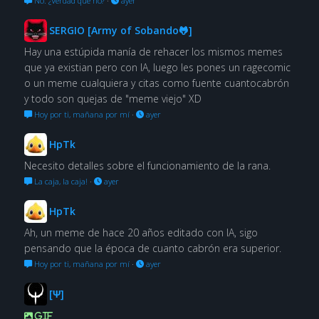
No. ¿Verdad que no?
·
ayer
SERGIO [Army of Sobando🐸]
Hay una estúpida manía de rehacer los mismos memes
que ya existian pero con IA, luego les pones un ragecomic
o un meme cualquiera y citas como fuente cuantocabrón
y todo son quejas de "meme viejo" XD
Hoy por ti, mañana por mí
·
ayer
HpTk
Necesito detalles sobre el funcionamiento de la rana.
La caja, la caja!
·
ayer
HpTk
Ah, un meme de hace 20 años editado con IA, sigo
pensando que la época de cuanto cabrón era superior.
Hoy por ti, mañana por mí
·
ayer
[Ψ]
GIF