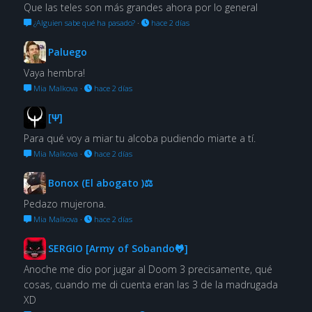
Que las teles son más grandes ahora por lo general
¿Alguien sabe qué ha pasado?
·
hace 2 días
Paluego
Vaya hembra!
Mia Malkova
·
hace 2 días
[Ψ]
Para qué voy a miar tu alcoba pudiendo miarte a tí.
Mia Malkova
·
hace 2 días
Bonox (El abogato )⚖
Pedazo mujerona.
Mia Malkova
·
hace 2 días
SERGIO [Army of Sobando🐸]
Anoche me dio por jugar al Doom 3 precisamente, qué
cosas, cuando me di cuenta eran las 3 de la madrugada
XD