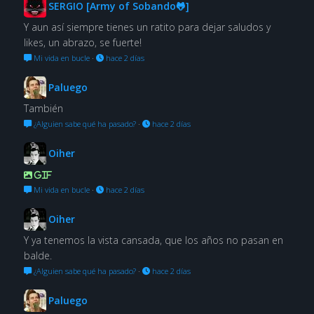
SERGIO [Army of Sobando🐸]
Y aun así siempre tienes un ratito para dejar saludos y
likes, un abrazo, se fuerte!
Mi vida en bucle
·
hace 2 días
Paluego
También
¿Alguien sabe qué ha pasado?
·
hace 2 días
Oiher
GIF
Mi vida en bucle
·
hace 2 días
Oiher
Y ya tenemos la vista cansada, que los años no pasan en
balde.
¿Alguien sabe qué ha pasado?
·
hace 2 días
Paluego