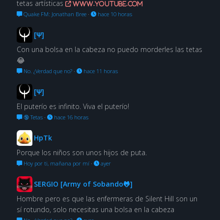
tetas artísticas
www.youtube.com
Quake FM: Jonathan Bree
·
hace 10 horas
[Ψ]
Con una bolsa en la cabeza no puedo morderles las tetas
😂
No. ¿Verdad que no?
·
hace 11 horas
[Ψ]
El puterío es infinito. Viva el puterío!
🔞 Tetas
·
hace 16 horas
HpTk
Porque los niños son unos hijos de puta.
Hoy por ti, mañana por mí
·
ayer
SERGIO [Army of Sobando🐸]
Hombre pero es que las enfermeras de Silent Hill son un
sí rotundo, solo necesitas una bolsa en la cabeza