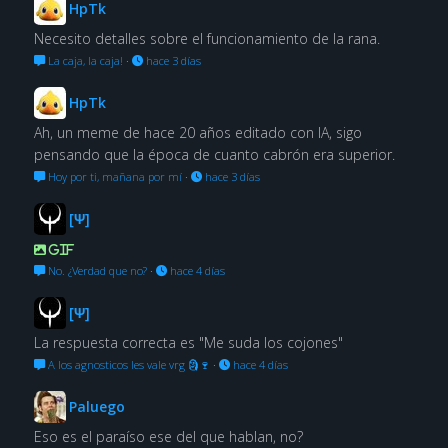
HpTk
Necesito detalles sobre el funcionamiento de la rana.
La caja, la caja!
·
hace 3 días
HpTk
Ah, un meme de hace 20 años editado con IA, sigo
pensando que la época de cuanto cabrón era superior.
Hoy por ti, mañana por mí
·
hace 3 días
[Ψ]
GIF
No. ¿Verdad que no?
·
hace 4 días
[Ψ]
La respuesta correcta es "Me suda los cojones"
A los agnosticos les vale vrg 🗿🍷
·
hace 4 días
Paluego
Eso es el paraíso ese del que hablan, no?