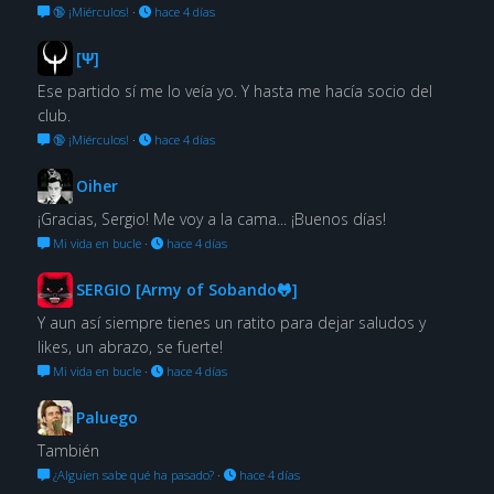
🔞 ¡Miérculos!
·
hace 4 días
[Ψ]
Ese partido sí me lo veía yo. Y hasta me hacía socio del
club.
🔞 ¡Miérculos!
·
hace 4 días
Oiher
¡Gracias, Sergio! Me voy a la cama... ¡Buenos días!
Mi vida en bucle
·
hace 4 días
SERGIO [Army of Sobando🐸]
Y aun así siempre tienes un ratito para dejar saludos y
likes, un abrazo, se fuerte!
Mi vida en bucle
·
hace 4 días
Paluego
También
¿Alguien sabe qué ha pasado?
·
hace 4 días