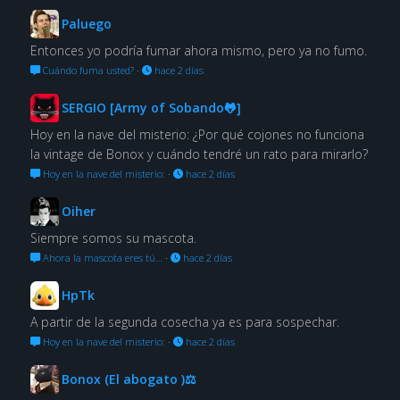
Paluego
Entonces yo podría fumar ahora mismo, pero ya no fumo.
Cuándo fuma usted?
·
hace 2 días
SERGIO [Army of Sobando🐸]
Hoy en la nave del misterio: ¿Por qué cojones no funciona
la vintage de Bonox y cuándo tendré un rato para mirarlo?
Hoy en la nave del misterio:
·
hace 2 días
Oiher
Siempre somos su mascota.
Ahora la mascota eres tú…
·
hace 2 días
HpTk
A partir de la segunda cosecha ya es para sospechar.
Hoy en la nave del misterio:
·
hace 2 días
Bonox (El abogato )⚖