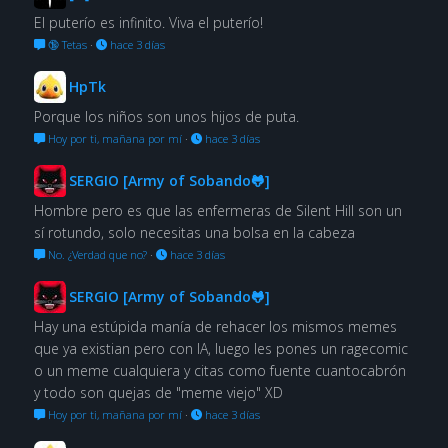
El puterío es infinito. Viva el puterío!
🔞 Tetas
·
hace 3 días
HpTk
Porque los niños son unos hijos de puta.
Hoy por ti, mañana por mí
·
hace 3 días
SERGIO [Army of Sobando🐸]
Hombre pero es que las enfermeras de Silent Hill son un
sí rotundo, solo necesitas una bolsa en la cabeza
No. ¿Verdad que no?
·
hace 3 días
SERGIO [Army of Sobando🐸]
Hay una estúpida manía de rehacer los mismos memes
que ya existian pero con IA, luego les pones un ragecomic
o un meme cualquiera y citas como fuente cuantocabrón
y todo son quejas de "meme viejo" XD
Hoy por ti, mañana por mí
·
hace 3 días