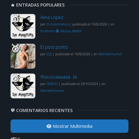
🔥 ENTRADAS POPULARES
Alina Lopez
por
El Automático
|
publicado el 10/8/2026
|
en
Erotismo 🔞
,
Mozas
,
Reddit
El post potito
por
[Q]
|
publicado el 10/8/2026
|
en
Memes/Humor
Wassssaaaaaa…bi
por
SERGIO
|
publicado el 29/10/2024
|
en
Memes/Humor
💬 COMENTARIOS RECIENTES
Mostrar Multimedia