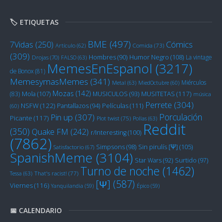
🏷️ ETIQUETAS
BME
(497)
Cómics
7Vidas
(250)
Artículo
(62)
Comida
(73)
(309)
Humor Negro
(108)
Hombres
(90)
La vintage
Drojas
(70)
FALSO
(63)
MemesEnEspanol
(3217)
de Bonox
(81)
MemesymasMemes
(341)
Miérculos
Metal
(63)
MiedOctubre
(60)
Mozas
(142)
Mola
(107)
MUSITETAS
(117)
(83)
MUSICULOS
(93)
música
Perrete
(304)
NSFW
(122)
Películas
(111)
Pantallazos
(94)
(60)
Porculación
Pin up
(307)
Picante
(117)
Plot twist
(75)
Pollas
(63)
Reddit
(350)
Quake FM
(242)
r/Interesting
(100)
(7862)
Sin pirulís [Ψ]
(105)
Simpsons
(98)
Satisfactorio
(67)
SpanishMeme
(3104)
Star Wars
(92)
Surtido
(97)
Turno de noche
(1462)
Tessa
(63)
That's racist!
(77)
[Ψ]
(587)
Viernes
(116)
Yanquilandia
(59)
Épico
(59)
📅 CALENDARIO