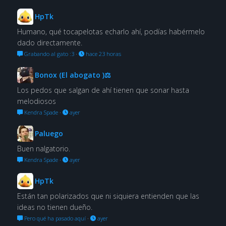
HpTk
Humano, qué tocapelotas echarlo ahí, podías habérmelo
dado directamente.
Grabando al gato :3
·
hace 23 horas
Bonox (El abogato )⚖
Los pedos que salgan de ahí tienen que sonar hasta
melodiosos
Kendra Spade
·
ayer
Paluego
Buen nalgatorio.
Kendra Spade
·
ayer
HpTk
Están tan polarizados que ni siquiera entienden que las
ideas no tienen dueño.
Pero qué ha pasado aquí
·
ayer