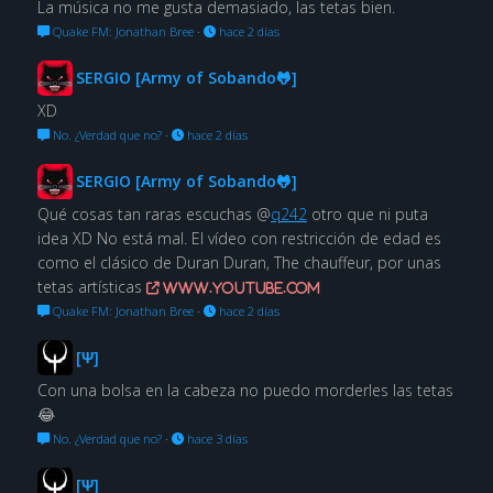
La música no me gusta demasiado, las tetas bien.
Quake FM: Jonathan Bree
·
hace 2 días
SERGIO [Army of Sobando🐸]
XD
No. ¿Verdad que no?
·
hace 2 días
SERGIO [Army of Sobando🐸]
Qué cosas tan raras escuchas @
q242
otro que ni puta
idea XD No está mal. El vídeo con restricción de edad es
como el clásico de Duran Duran, The chauffeur, por unas
tetas artísticas
www.youtube.com
Quake FM: Jonathan Bree
·
hace 2 días
[Ψ]
Con una bolsa en la cabeza no puedo morderles las tetas
😂
No. ¿Verdad que no?
·
hace 3 días
[Ψ]