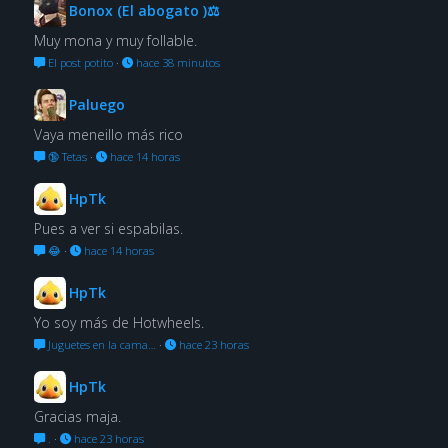
Bonox (El abogato )⚖
Muy mona y muy follable.
El post potito
·
hace 38 minutos
Paluego
Vaya meneillo más rico
🔞 Tetas
·
hace 14 horas
HpTk
Pues a ver si espabilas.
😂
·
hace 14 horas
HpTk
Yo soy más de Hotwheels.
Juguetes en la cama…
·
hace 23 horas
HpTk
Gracias maja.
.
·
hace 23 horas