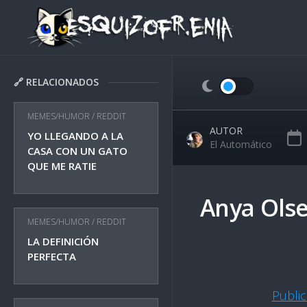
Skip
to
content
🔗 RELACIONADOS
MEMES/HUMOR
/
REDDIT
AUTOR
YO LLEGANDO A LA
El Automático
CASA CON UN GATO
QUE ME RATIE
Anya Ols
MEMES/HUMOR
/
REDDIT
LA DEFINICIÓN
PERFECTA
Publi