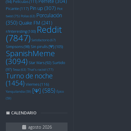
Perrete
(304)
Películas
(111)
(94)
Pin up
(307)
Picante
(117)
Plot
Porculación
twist
(75)
Pollas
(63)
(350)
Quake FM
(241)
Reddit
r/Interesting
(100)
(7847)
Satisfactorio
(67)
Sin pirulís [Ψ]
(105)
Simpsons
(98)
SpanishMeme
(3094)
Star Wars
(92)
Surtido
(97)
Tessa
(63)
That's racist!
(77)
Turno de noche
(1454)
Viernes
(116)
[Ψ]
(585)
Yanquilandia
(59)
Épico
(59)
📅 CALENDARIO
agosto 2026