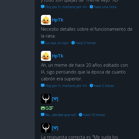
Hoy por ti, mañana por mí
·
hace una hora
HpTk
Necesito detalles sobre el funcionamiento de
la rana.
La caja, la caja!
·
hace 2 horas
HpTk
Ah, un meme de hace 20 años editado con
IA, sigo pensando que la época de cuanto
cabrón era superior.
Hoy por ti, mañana por mí
·
hace 2 horas
[Ψ]
GIF
No. ¿Verdad que no?
·
hace 10 horas
[Ψ]
La respuesta correcta es "Me suda los