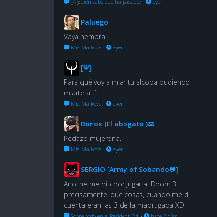
¿Alguien sabe qué ha pasado?
·
ayer
Paluego
Vaya hembra!
Mia Malkova
·
ayer
[Ψ]
Para qué voy a miar tu alcoba pudiendo
miarte a tí.
Mia Malkova
·
ayer
Bonox (El abogato )⚖
Pedazo mujerona.
Mia Malkova
·
ayer
SERGIO [Army of Sobando🐸]
Anoche me dio por jugar al Doom 3
precisamente, qué cosas, cuando me di
cuenta eran las 3 de la madrugada XD
Sobre todo en el Resident Evil
·
hace 2 días