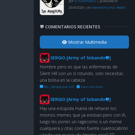
por
El Automático
|
publicado el
26/4/2026
|
en
Memes/Humor
,
Reddit
💬 COMENTARIOS RECIENTES
Mostrar Multimedia
SERGIO [Army of Sobando🐸]
Hombre pero es que las enfermeras de
Silent Hill son un sí rotundo, solo necesitas
una bolsa en la cabeza
No. ¿Verdad que no?
·
hace una hora
SERGIO [Army of Sobando🐸]
Hay una estúpida manía de rehacer los
mismos memes que ya existian pero con IA,
luego les pones un ragecomic o un meme
cualquiera y citas como fuente cuantocabrón
y todo son quejas de "meme viejo" XD