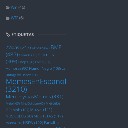
Win
(46)
WTF
(6)
🏷️ ETIQUETAS
BME
7Vidas
(243)
Artículo
(62)
(487)
Cómics
Comida
(73)
(309)
Drojas
(70)
FALSO
(63)
Humor Negro
(108)
Hombres
(90)
La
vintage de Bonox
(81)
MemesEnEspanol
(3210)
MemesymasMemes
(331)
Miérculos
Metal
(63)
MiedOctubre
(60)
Mozas
(141)
Mola
(107)
(83)
MUSITETAS
(117)
MUSICULOS
(93)
NSFW
(122)
Pantallazos
música
(60)