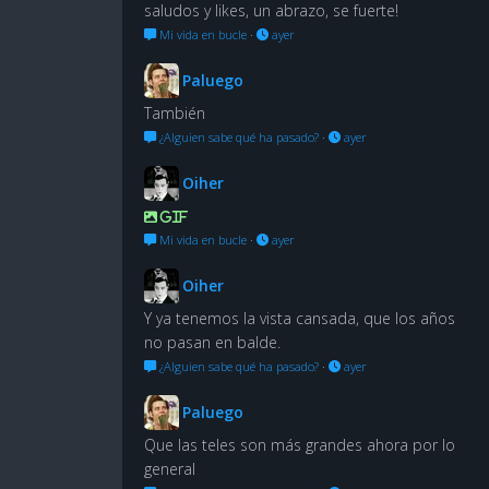
saludos y likes, un abrazo, se fuerte!
Mi vida en bucle
·
ayer
Paluego
También
¿Alguien sabe qué ha pasado?
·
ayer
Oiher
GIF
Mi vida en bucle
·
ayer
Oiher
Y ya tenemos la vista cansada, que los años
no pasan en balde.
¿Alguien sabe qué ha pasado?
·
ayer
Paluego
Que las teles son más grandes ahora por lo
general