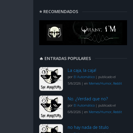
⭐ RECOMENDADOS
🔥 ENTRADAS POPULARES
La caja, la caja!
por
El Automático
|
publicado el
5/8/2026
|
en
Memes/Humor
,
Reddit
No. ¿Verdad que no?
por
El Automático
|
publicado el
6/8/2026
|
en
Memes/Humor
,
Reddit
no hay nada de titulo