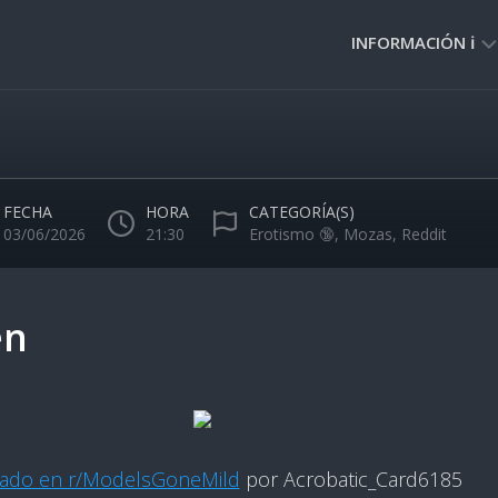
INFORMACIÓN ℹ️
PRIVACIDAD
🔒
NORMAS
DE
FECHA
HORA
CATEGORÍA(S)
USO
03/06/2026
21:30
Erotismo 🔞
,
Mozas
,
Reddit
🚸
en
cado en r/ModelsGoneMild
por Acrobatic_Card6185