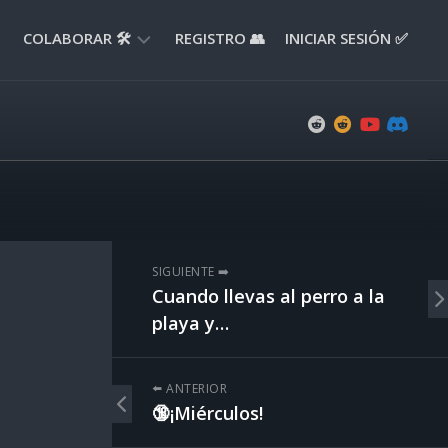
COLABORAR 🛠️
REGISTRO 👥
INICIAR SESIÓN ✅
ENVIAR
APORTE
📝
ENVIAR
REPORTE
🚧
SUGERENCIAS
SIGUIENTE ➡️
💡
Cuando llevas al perro a la
playa y…
⬅️ ANTERIOR
🔞¡Miérculos!