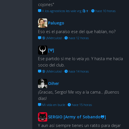
cojones"
A los agnosticos les vale vrg 🗿🍷
·
hace 10 horas
Paluego
Eso es el paraíso ese del que hablan, no?
🔞 ¡Miérculos!
·
hace 12 horas
[Ψ]
Ese partido sí me lo veía yo. Y hasta me hacía
socio del club.
🔞 ¡Miérculos!
·
hace 14 horas
Oiher
¡Gracias, Sergio! Me voy a la cama... ¡Buenos
días!
Mi vida en bucle
·
hace 15 horas
SERGIO [Army of Sobando🐸]
Y aun así siempre tienes un ratito para dejar