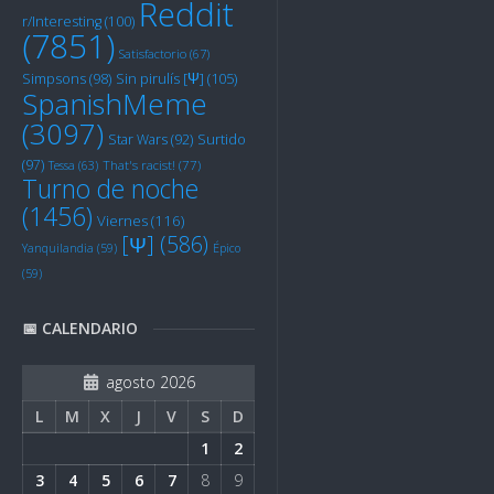
Reddit
r/Interesting
(100)
(7851)
Satisfactorio
(67)
Sin pirulís [Ψ]
(105)
Simpsons
(98)
SpanishMeme
(3097)
Star Wars
(92)
Surtido
(97)
Tessa
(63)
That's racist!
(77)
Turno de noche
(1456)
Viernes
(116)
[Ψ]
(586)
Yanquilandia
(59)
Épico
(59)
📅 CALENDARIO
agosto 2026
L
M
X
J
V
S
D
1
2
3
4
5
6
7
8
9