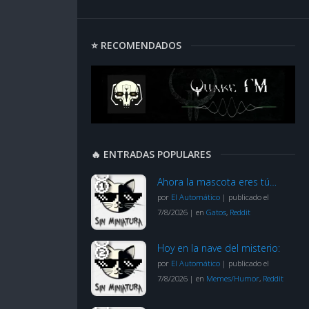
⭐ RECOMENDADOS
🔥 ENTRADAS POPULARES
Ahora la mascota eres tú…
por
El Automático
|
publicado el
7/8/2026
|
en
Gatos
,
Reddit
Hoy en la nave del misterio:
por
El Automático
|
publicado el
7/8/2026
|
en
Memes/Humor
,
Reddit