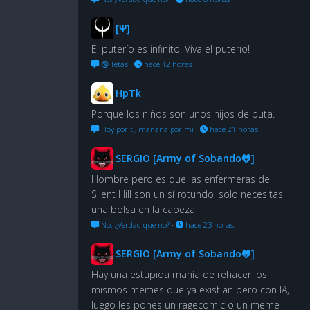
[Ψ]
El puterío es infinito. Viva el puterío!
🔞 Tetas
·
hace 12 horas
HpTk
Porque los niños son unos hijos de puta.
Hoy por ti, mañana por mí
·
hace 21 horas
SERGIO [Army of Sobando🐸]
Hombre pero es que las enfermeras de
Silent Hill son un sí rotundo, solo necesitas
una bolsa en la cabeza
No. ¿Verdad que no?
·
hace 23 horas
SERGIO [Army of Sobando🐸]
Hay una estúpida manía de rehacer los
mismos memes que ya existian pero con IA,
luego les pones un ragecomic o un meme