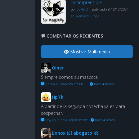
Incomprensible
por
SERGIO
|
publicado el 15/12/2024
|
en
Memes/Humor
💬 COMENTARIOS RECIENTES
Mostrar Multimedia
Oiher
Siempre somos su mascota.
Ahora la mascota eres tú…
·
hace 4 horas
HpTk
A partir de la segunda cosecha ya es para
sospechar.
Hoy en la nave del misterio:
·
hace 4 horas
Bonox (El abogato )⚖