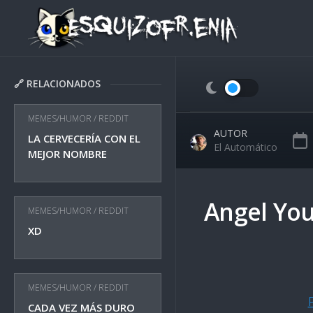
Skip
to
content
🔗 RELACIONADOS
MEMES/HUMOR
/
REDDIT
AUTOR
LA CERVECERÍA CON EL
El Automático
MEJOR NOMBRE
Angel Yo
MEMES/HUMOR
/
REDDIT
XD
MEMES/HUMOR
/
REDDIT
CADA VEZ MÁS DURO