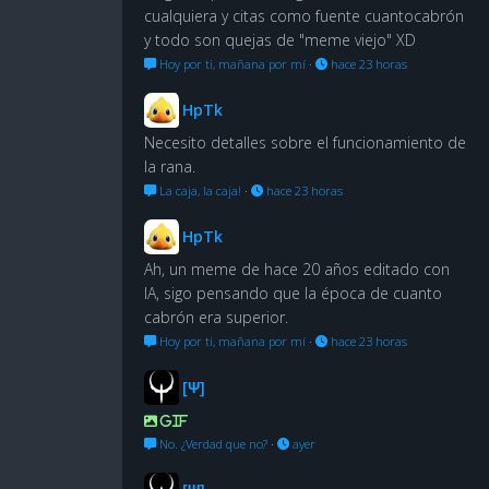
cualquiera y citas como fuente cuantocabrón
y todo son quejas de "meme viejo" XD
Hoy por ti, mañana por mí
·
hace 23 horas
HpTk
Necesito detalles sobre el funcionamiento de
la rana.
La caja, la caja!
·
hace 23 horas
HpTk
Ah, un meme de hace 20 años editado con
IA, sigo pensando que la época de cuanto
cabrón era superior.
Hoy por ti, mañana por mí
·
hace 23 horas
[Ψ]
GIF
No. ¿Verdad que no?
·
ayer