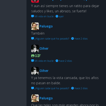
Y aun así siempre tienes un ratito para dejar
saludos y likes, un abrazo, se fuerte!
Mi vida en bucle
·
ayer
Paluego
También
¿Alguien sabe qué ha pasado?
·
hace 2 días
Oiher
GIF
Mi vida en bucle
·
hace 2 días
Oiher
Y ya tenemos la vista cansada, que los años
no pasan en balde.
¿Alguien sabe qué ha pasado?
·
hace 2 días
Paluego
Que las teles son más grandes ahora por lo