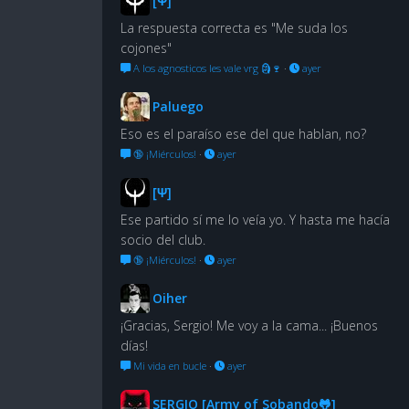
[Ψ]
La respuesta correcta es "Me suda los
cojones"
A los agnosticos les vale vrg 🗿🍷
·
ayer
Paluego
Eso es el paraíso ese del que hablan, no?
🔞 ¡Miérculos!
·
ayer
[Ψ]
Ese partido sí me lo veía yo. Y hasta me hacía
socio del club.
🔞 ¡Miérculos!
·
ayer
Oiher
¡Gracias, Sergio! Me voy a la cama... ¡Buenos
días!
Mi vida en bucle
·
ayer
SERGIO [Army of Sobando🐸]