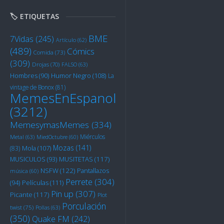
🏷️ ETIQUETAS
BME
7Vidas
(245)
Artículo
(62)
(489)
Cómics
Comida
(73)
(309)
Drojas
(70)
FALSO
(63)
Humor Negro
(108)
Hombres
(90)
La
vintage de Bonox
(81)
MemesEnEspanol
(3212)
MemesymasMemes
(334)
Miérculos
Metal
(63)
MiedOctubre
(60)
Mozas
(141)
Mola
(107)
(83)
MUSITETAS
(117)
MUSICULOS
(93)
NSFW
(122)
Pantallazos
música
(60)
Perrete
(304)
Películas
(111)
(94)
Pin up
(307)
Picante
(117)
Plot
Porculación
twist
(75)
Pollas
(63)
(350)
Quake FM
(242)