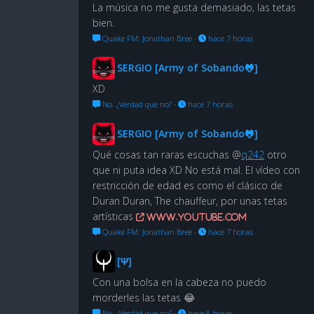
La música no me gusta demasiado, las tetas
bien.
Quake FM: Jonathan Bree
·
hace 7 horas
SERGIO [Army of Sobando🐸]
XD
No. ¿Verdad que no?
·
hace 7 horas
SERGIO [Army of Sobando🐸]
Qué cosas tan raras escuchas @
q242
otro
que ni puta idea XD No está mal. El vídeo con
restricción de edad es como el clásico de
Duran Duran, The chauffeur, por unas tetas
artísticas
www.youtube.com
Quake FM: Jonathan Bree
·
hace 7 horas
[Ψ]
Con una bolsa en la cabeza no puedo
morderles las tetas 😂
No. ¿Verdad que no?
·
hace 8 horas