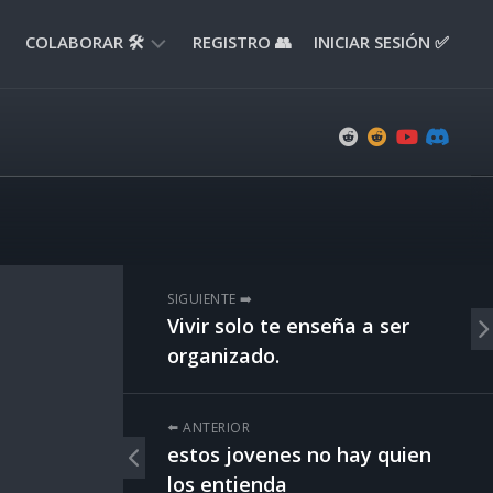
COLABORAR 🛠️
REGISTRO 👥
INICIAR SESIÓN ✅
ENVIAR
APORTE
📝
ENVIAR
REPORTE
🚧
SUGERENCIAS
SIGUIENTE ➡️
💡
Vivir solo te enseña a ser
organizado.
⬅️ ANTERIOR
estos jovenes no hay quien
los entienda