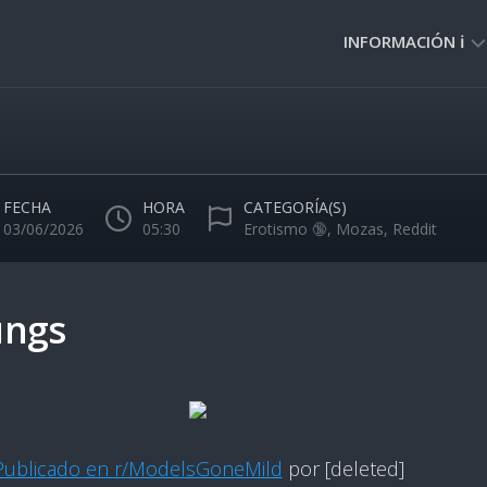
INFORMACIÓN ℹ️
PRIVACIDAD
🔒
NORMAS
DE
FECHA
HORA
CATEGORÍA(S)
USO
03/06/2026
05:30
Erotismo 🔞
,
Mozas
,
Reddit
🚸
ungs
Publicado en r/ModelsGoneMild
por [deleted]