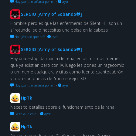
Hoy por ti, mañana por mí
·
ayer
SERGIO [Army of Sobando🐸]
Hombre pero es que las enfermeras de Silent Hill son un
sí rotundo, solo necesitas una bolsa en la cabeza
No. ¿Verdad que no?
·
ayer
SERGIO [Army of Sobando🐸]
Hay una estúpida manía de rehacer los mismos memes
que ya existian pero con IA, luego les pones un ragecomic
o un meme cualquiera y citas como fuente cuantocabrón
y todo son quejas de "meme viejo" XD
Hoy por ti, mañana por mí
·
ayer
HpTk
Necesito detalles sobre el funcionamiento de la rana.
La caja, la caja!
·
ayer
HpTk
Ah, un meme de hace 20 años editado con IA, sigo