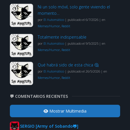
Ni un solo móvil, solo gente viviendo el
momento…
por
El Automático
|
publicado el 6/7/2026
|
en
Memes/Humor
,
Reddit
Totalmente indispensable
por
El Automático
|
publicado el 9/5/2025
|
en
Memes/Humor
,
Reddit
Qué habrá sido de esta chica 🤔
por
El Automático
|
publicado el 26/5/2026
|
en
Memes/Humor
,
Reddit
💬 COMENTARIOS RECIENTES
Mostrar Multimedia
SERGIO [Army of Sobando🐸]