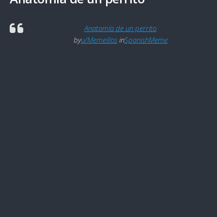
Anatomía de un perrito
by
u/Memeillos
in
SpanishMeme