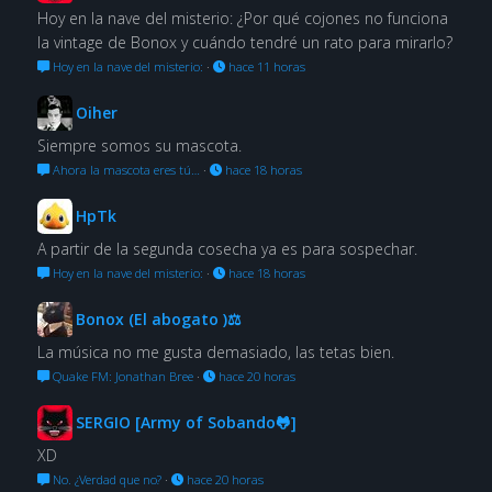
Hoy en la nave del misterio: ¿Por qué cojones no funciona
la vintage de Bonox y cuándo tendré un rato para mirarlo?
Hoy en la nave del misterio:
·
hace 11 horas
Oiher
Siempre somos su mascota.
Ahora la mascota eres tú…
·
hace 18 horas
HpTk
A partir de la segunda cosecha ya es para sospechar.
Hoy en la nave del misterio:
·
hace 18 horas
Bonox (El abogato )⚖
La música no me gusta demasiado, las tetas bien.
Quake FM: Jonathan Bree
·
hace 20 horas
SERGIO [Army of Sobando🐸]
XD
No. ¿Verdad que no?
·
hace 20 horas