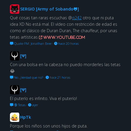
SERGIO [Army of Sobando🐸]
Qué cosas tan raras escuchas @
q242
otro que ni puta
idea XD No está mal. El vídeo con restricción de edad es
como el clásico de Duran Duran, The chauffeur, por unas
tetas artísticas
www.youtube.com
Quake FM: Jonathan Bree
·
hace 20 horas
[Ψ]
Con una bolsa en la cabeza no puedo morderles las tetas
😂
No. ¿Verdad que no?
·
hace 21 horas
[Ψ]
El puterío es infinito. Viva el puterío!
🔞 Tetas
·
ayer
HpTk
Porque los niños son unos hijos de puta.