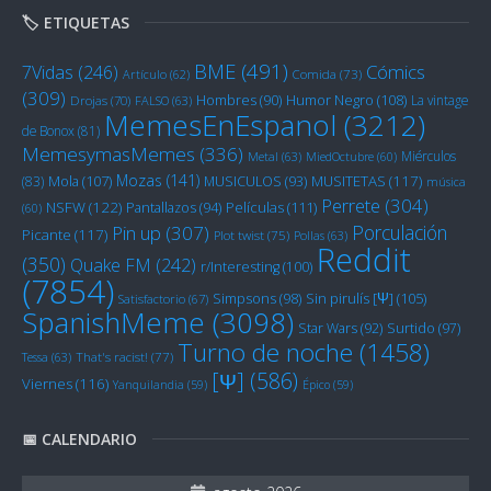
🏷️ ETIQUETAS
BME
(491)
Cómics
7Vidas
(246)
Artículo
(62)
Comida
(73)
(309)
Humor Negro
(108)
Hombres
(90)
La vintage
Drojas
(70)
FALSO
(63)
MemesEnEspanol
(3212)
de Bonox
(81)
MemesymasMemes
(336)
Miérculos
Metal
(63)
MiedOctubre
(60)
Mozas
(141)
Mola
(107)
MUSITETAS
(117)
(83)
MUSICULOS
(93)
música
Perrete
(304)
NSFW
(122)
Películas
(111)
Pantallazos
(94)
(60)
Porculación
Pin up
(307)
Picante
(117)
Plot twist
(75)
Pollas
(63)
Reddit
(350)
Quake FM
(242)
r/Interesting
(100)
(7854)
Sin pirulís [Ψ]
(105)
Simpsons
(98)
Satisfactorio
(67)
SpanishMeme
(3098)
Star Wars
(92)
Surtido
(97)
Turno de noche
(1458)
Tessa
(63)
That's racist!
(77)
[Ψ]
(586)
Viernes
(116)
Yanquilandia
(59)
Épico
(59)
📅 CALENDARIO