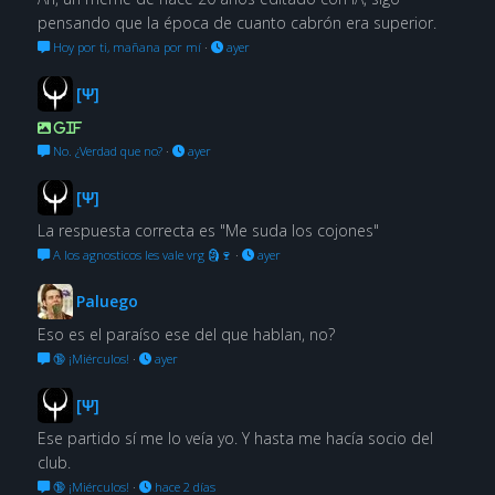
pensando que la época de cuanto cabrón era superior.
Hoy por ti, mañana por mí
·
ayer
[Ψ]
GIF
No. ¿Verdad que no?
·
ayer
[Ψ]
La respuesta correcta es "Me suda los cojones"
A los agnosticos les vale vrg 🗿🍷
·
ayer
Paluego
Eso es el paraíso ese del que hablan, no?
🔞 ¡Miérculos!
·
ayer
[Ψ]
Ese partido sí me lo veía yo. Y hasta me hacía socio del
club.
🔞 ¡Miérculos!
·
hace 2 días