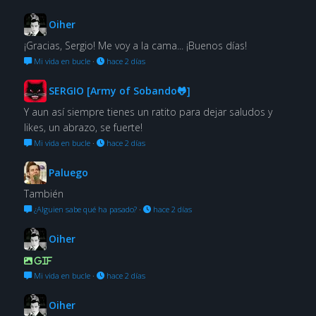
Oiher
¡Gracias, Sergio! Me voy a la cama... ¡Buenos días!
Mi vida en bucle
·
hace 2 días
SERGIO [Army of Sobando🐸]
Y aun así siempre tienes un ratito para dejar saludos y
likes, un abrazo, se fuerte!
Mi vida en bucle
·
hace 2 días
Paluego
También
¿Alguien sabe qué ha pasado?
·
hace 2 días
Oiher
GIF
Mi vida en bucle
·
hace 2 días
Oiher