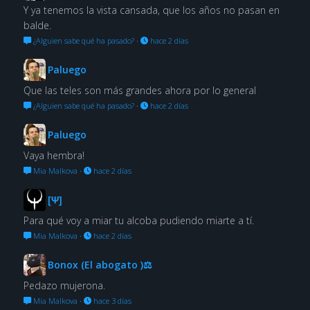
Y ya tenemos la vista cansada, que los años no pasan en
balde.
¿Alguien sabe qué ha pasado?
·
hace 2 días
Paluego
Que las teles son más grandes ahora por lo general
¿Alguien sabe qué ha pasado?
·
hace 2 días
Paluego
Vaya hembra!
Mia Malkova
·
hace 2 días
[Ψ]
Para qué voy a miar tu alcoba pudiendo miarte a tí.
Mia Malkova
·
hace 2 días
Bonox (El abogato )⚖
Pedazo mujerona.
Mia Malkova
·
hace 3 días