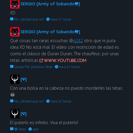
SERGIO [Army of Sobando🐸]
XD
No. ¿Verdad que no?
·
hace 21 horas
SERGIO [Army of Sobando🐸]
Qué cosas tan raras escuchas @
q242
otro que ni puta
idea XD No está mal. El vídeo con restricción de edad es
como el clásico de Duran Duran, The chauffeur, por unas
tetas artísticas
www.youtube.com
Quake FM: Jonathan Bree
·
hace 21 horas
[Ψ]
Con una bolsa en la cabeza no puedo morderles las tetas
😂
No. ¿Verdad que no?
·
hace 22 horas
[Ψ]
El puterío es infinito. Viva el puterío!
🔞 Tetas
·
ayer