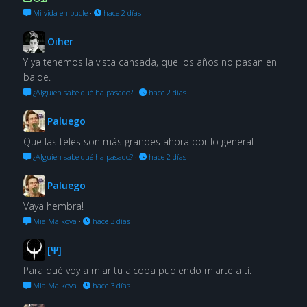
Mi vida en bucle
·
hace 2 días
Oiher
Y ya tenemos la vista cansada, que los años no pasan en
balde.
¿Alguien sabe qué ha pasado?
·
hace 2 días
Paluego
Que las teles son más grandes ahora por lo general
¿Alguien sabe qué ha pasado?
·
hace 2 días
Paluego
Vaya hembra!
Mia Malkova
·
hace 3 días
[Ψ]
Para qué voy a miar tu alcoba pudiendo miarte a tí.
Mia Malkova
·
hace 3 días