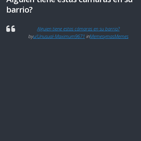
barrio?
Alguien tiene estas cámaras en su barrio?
by
u/Unusual-Maximum9671
in
MemesymasMemes