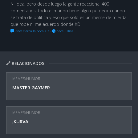
Ni idea, pero desde luego la gente reacciona, 400
comentarios, todo el mundo tiene algo que decir cuando
se trata de política y eso que solo es un meme de mierda
que robé ni me acuerdo dónde XD
Steve cierra la boca XD
·
hace 3 días
🔗 RELACIONADOS
MEMES/HUMOR
MASTER GAYMER
MEMES/HUMOR
¡KURVA!