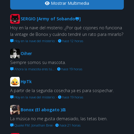
Mostrar Multimedia
SERGIO [Army of Sobando🐸]
Hoy en la nave del misterio: ¿Por qué cojones no funciona
la vintage de Bonox y cuándo tendré un rato para mirarlo?
Hoy en la nave del misterio:
·
hace 12 horas
Oiher
Siempre somos su mascota.
Ahora la mascota eres tú…
·
hace 19 horas
HpTk
A partir de la segunda cosecha ya es para sospechar.
Hoy en la nave del misterio:
·
hace 19 horas
Bonox (El abogato )⚖
La música no me gusta demasiado, las tetas bien.
Quake FM: Jonathan Bree
·
hace 21 horas