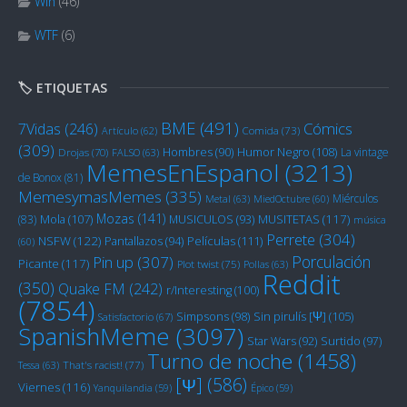
Win
(46)
WTF
(6)
🏷️ ETIQUETAS
BME
(491)
Cómics
7Vidas
(246)
Artículo
(62)
Comida
(73)
(309)
Humor Negro
(108)
Hombres
(90)
La vintage
Drojas
(70)
FALSO
(63)
MemesEnEspanol
(3213)
de Bonox
(81)
MemesymasMemes
(335)
Miérculos
Metal
(63)
MiedOctubre
(60)
Mozas
(141)
Mola
(107)
MUSITETAS
(117)
(83)
MUSICULOS
(93)
música
Perrete
(304)
NSFW
(122)
Películas
(111)
Pantallazos
(94)
(60)
Porculación
Pin up
(307)
Picante
(117)
Plot twist
(75)
Pollas
(63)
Reddit
(350)
Quake FM
(242)
r/Interesting
(100)
(7854)
Sin pirulís [Ψ]
(105)
Simpsons
(98)
Satisfactorio
(67)
SpanishMeme
(3097)
Star Wars
(92)
Surtido
(97)
Turno de noche
(1458)
Tessa
(63)
That's racist!
(77)
[Ψ]
(586)
Viernes
(116)
Yanquilandia
(59)
Épico
(59)