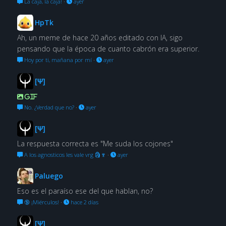
La caja, la caja!
·
ayer
HpTk
Ah, un meme de hace 20 años editado con IA, sigo
pensando que la época de cuanto cabrón era superior.
Hoy por ti, mañana por mí
·
ayer
[Ψ]
GIF
No. ¿Verdad que no?
·
ayer
[Ψ]
La respuesta correcta es "Me suda los cojones"
A los agnosticos les vale vrg 🗿🍷
·
ayer
Paluego
Eso es el paraíso ese del que hablan, no?
🔞 ¡Miérculos!
·
hace 2 días
[Ψ]