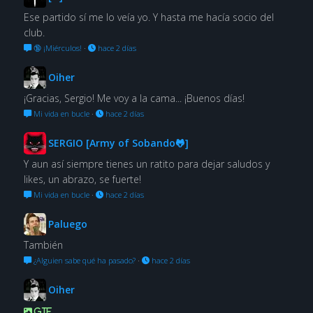
Ese partido sí me lo veía yo. Y hasta me hacía socio del
club.
🔞 ¡Miérculos!
·
hace 2 días
Oiher
¡Gracias, Sergio! Me voy a la cama... ¡Buenos días!
Mi vida en bucle
·
hace 2 días
SERGIO [Army of Sobando🐸]
Y aun así siempre tienes un ratito para dejar saludos y
likes, un abrazo, se fuerte!
Mi vida en bucle
·
hace 2 días
Paluego
También
¿Alguien sabe qué ha pasado?
·
hace 2 días
Oiher
GIF