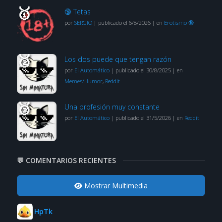
🔞 Tetas
por
SERGIO
|
publicado el 6/8/2026
|
en
Erotismo 🔞
Los dos puede que tengan razón
por
El Automático
|
publicado el 30/8/2025
|
en
Memes/Humor
,
Reddit
Una profesión muy constante
por
El Automático
|
publicado el 31/5/2026
|
en
Reddit
💬 COMENTARIOS RECIENTES
Mostrar Multimedia
HpTk