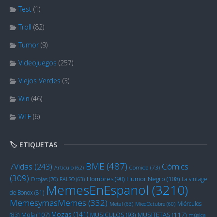
Test
(1)
Troll
(82)
Tumor
(9)
Videojuegos
(257)
Viejos Verdes
(3)
Win
(46)
WTF
(6)
🏷️ ETIQUETAS
BME
(487)
Cómics
7Vidas
(243)
Artículo
(62)
Comida
(73)
(309)
Humor Negro
(108)
Hombres
(90)
La vintage
Drojas
(70)
FALSO
(63)
MemesEnEspanol
(3210)
de Bonox
(81)
MemesymasMemes
(332)
Miérculos
Metal
(63)
MiedOctubre
(60)
Mozas
(141)
Mola
(107)
MUSITETAS
(117)
(83)
MUSICULOS
(93)
música