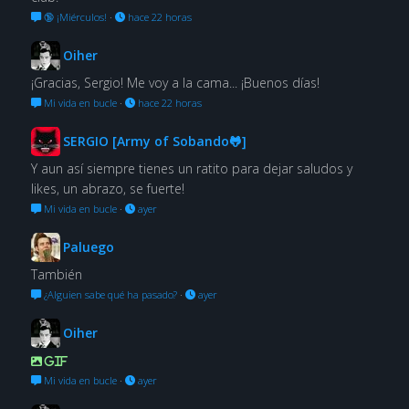
🔞 ¡Miérculos!
·
hace 22 horas
Oiher
¡Gracias, Sergio! Me voy a la cama... ¡Buenos días!
Mi vida en bucle
·
hace 22 horas
SERGIO [Army of Sobando🐸]
Y aun así siempre tienes un ratito para dejar saludos y
likes, un abrazo, se fuerte!
Mi vida en bucle
·
ayer
Paluego
También
¿Alguien sabe qué ha pasado?
·
ayer
Oiher
GIF
Mi vida en bucle
·
ayer