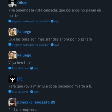
Oiher
Y ya tenemos la vista cansada, que los años no pasan en
balde.
¿Alguien sabe qué ha pasado?
·
ayer
Paluego
Que las teles son más grandes ahora por lo general
¿Alguien sabe qué ha pasado?
·
ayer
Paluego
Vaya hembra!
Mia Malkova
·
ayer
[Ψ]
Para qué voy a miar tu alcoba pudiendo miarte a tí.
Mia Malkova
·
ayer
Bonox (El abogato )⚖
Pedazo mujerona.