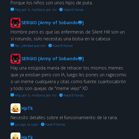
Porque los niños son unos hijos de puta.
Hoy por ti, mañana por mí
·
hace 6 horas
SERGIO [Army of Sobando🐸]
Hombre pero es que las enfermeras de Silent Hill son un
sí rotundo, solo necesitas una bolsa en la cabeza
No. ¿Verdad que no?
·
hace 8 horas
SERGIO [Army of Sobando🐸]
Hay una estúpida manía de rehacer los mismos memes
que ya existian pero con IA, luego les pones un ragecomic
o un meme cualquiera y citas como fuente cuantocabrón
y todo son quejas de "meme viejo" XD
Hoy por ti, mañana por mí
·
hace 8 horas
HpTk
Necesito detalles sobre el funcionamiento de la rana.
La caja, la caja!
·
hace 9 horas
HpTk