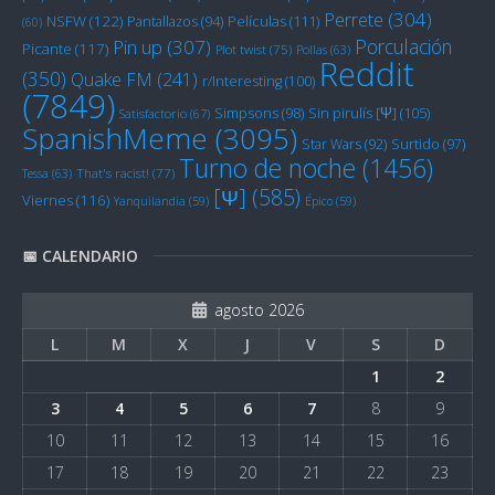
Perrete
(304)
NSFW
(122)
Películas
(111)
Pantallazos
(94)
(60)
Porculación
Pin up
(307)
Picante
(117)
Plot twist
(75)
Pollas
(63)
Reddit
(350)
Quake FM
(241)
r/Interesting
(100)
(7849)
Sin pirulís [Ψ]
(105)
Simpsons
(98)
Satisfactorio
(67)
SpanishMeme
(3095)
Star Wars
(92)
Surtido
(97)
Turno de noche
(1456)
Tessa
(63)
That's racist!
(77)
[Ψ]
(585)
Viernes
(116)
Yanquilandia
(59)
Épico
(59)
📅 CALENDARIO
agosto 2026
L
M
X
J
V
S
D
1
2
3
4
5
6
7
8
9
10
11
12
13
14
15
16
17
18
19
20
21
22
23