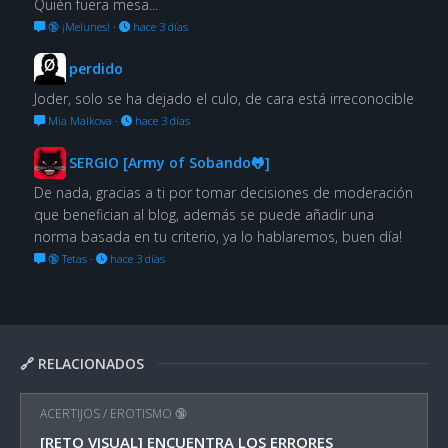
Quién fuera mesa...
🔞 ¡Melunes!
·
hace 3 días
perdido
Joder, solo se ha dejado el culo, de cara está irreconocible
Mia Malkova
·
hace 3 días
SERGIO [Army of Sobando🐸]
De nada, gracias a ti por tomar decisiones de moderación
que benefician al blog, además se puede añadir una
norma basada en tu criterio, ya lo hablaremos, buen día!
🔞 Tetas
·
hace 3 días
🔗 RELACIONADOS
ACERTIJOS
/
EROTISMO 🔞
[RETO VISUAL] ENCUENTRA LOS ERRORES