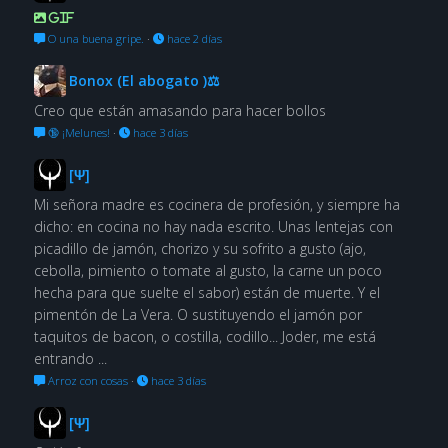
GIF
O una buena gripe.
·
hace 2 días
Bonox (El abogato )⚖
Creo que están amasando para hacer bollos
🔞 ¡Melunes!
·
hace 3 días
[Ψ]
Mi señora madre es cocinera de profesión, y siempre ha
dicho: en cocina no hay nada escrito. Unas lentejas con
picadillo de jamón, chorizo y su sofrito a gusto (ajo,
cebolla, pimiento o tomate al gusto, la carne un poco
hecha para que suelte el sabor) están de muerte. Y el
pimentón de La Vera. O sustituyendo el jamón por
taquitos de bacon, o costilla, codillo... Joder, me está
entrando ...
Arroz con cosas
·
hace 3 días
[Ψ]