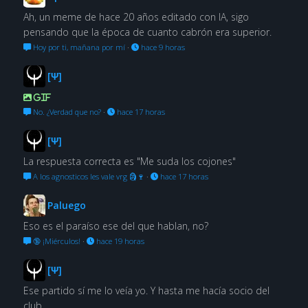
Ah, un meme de hace 20 años editado con IA, sigo
pensando que la época de cuanto cabrón era superior.
Hoy por ti, mañana por mí
·
hace 9 horas
[Ψ]
GIF
No. ¿Verdad que no?
·
hace 17 horas
[Ψ]
La respuesta correcta es "Me suda los cojones"
A los agnosticos les vale vrg 🗿🍷
·
hace 17 horas
Paluego
Eso es el paraíso ese del que hablan, no?
🔞 ¡Miérculos!
·
hace 19 horas
[Ψ]
Ese partido sí me lo veía yo. Y hasta me hacía socio del
club.