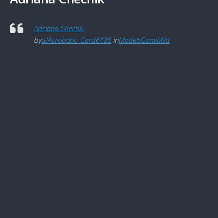
Adriana Chechik
by
u/Acrobatic_Card6185
in
ModelsGoneMild