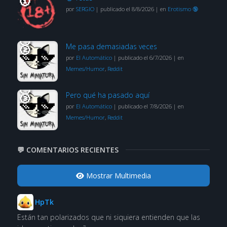
por
SERGIO
|
publicado el 8/8/2026
|
en
Erotismo 🔞
Me pasa demasiadas veces
por
El Automático
|
publicado el 6/7/2026
|
en
Memes/Humor
,
Reddit
Pero qué ha pasado aquí
por
El Automático
|
publicado el 7/8/2026
|
en
Memes/Humor
,
Reddit
💬 COMENTARIOS RECIENTES
Mostrar Multimedia
HpTk
Están tan polarizados que ni siquiera entienden que las