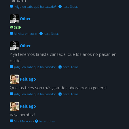
También
¿Alguien sabe qué ha pasado?
·
hace 3 días
Oiher
GIF
Mi vida en bucle
·
hace 3 días
Oiher
Y ya tenemos la vista cansada, que los años no pasan en
balde.
¿Alguien sabe qué ha pasado?
·
hace 3 días
Paluego
Que las teles son más grandes ahora por lo general
¿Alguien sabe qué ha pasado?
·
hace 3 días
Paluego
Vaya hembra!
Mia Malkova
·
hace 3 días