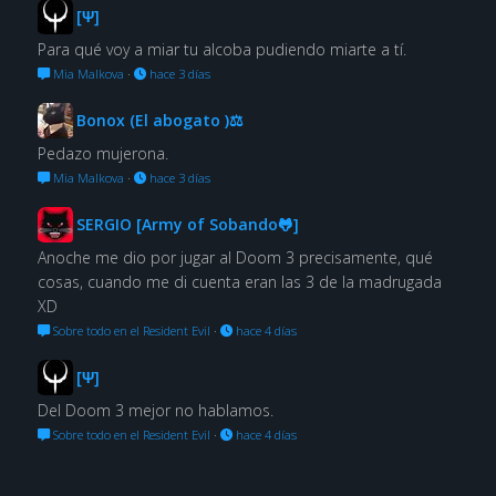
[Ψ]
Para qué voy a miar tu alcoba pudiendo miarte a tí.
Mia Malkova
·
hace 3 días
Bonox (El abogato )⚖
Pedazo mujerona.
Mia Malkova
·
hace 3 días
SERGIO [Army of Sobando🐸]
Anoche me dio por jugar al Doom 3 precisamente, qué
cosas, cuando me di cuenta eran las 3 de la madrugada
XD
Sobre todo en el Resident Evil
·
hace 4 días
[Ψ]
Del Doom 3 mejor no hablamos.
Sobre todo en el Resident Evil
·
hace 4 días