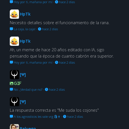
Hoy por ti, mañana por mí
·
hace 2 días
HpTk
Necesito detalles sobre el funcionamiento de la rana.
La caja, la caja!
·
hace 2 días
HpTk
Ah, un meme de hace 20 años editado con IA, sigo
pensando que la época de cuanto cabrón era superior.
Hoy por ti, mañana por mí
·
hace 2 días
[Ψ]
GIF
No. ¿Verdad que no?
·
hace 2 días
[Ψ]
La respuesta correcta es "Me suda los cojones"
A los agnosticos les vale vrg 🗿🍷
·
hace 2 días
Paluego