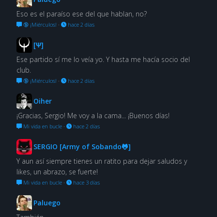
Eso es el paraíso ese del que hablan, no?
🔞 ¡Miérculos!
·
hace 2 días
[Ψ]
Ese partido sí me lo veía yo. Y hasta me hacía socio del
club.
🔞 ¡Miérculos!
·
hace 2 días
Oiher
¡Gracias, Sergio! Me voy a la cama... ¡Buenos días!
Mi vida en bucle
·
hace 2 días
SERGIO [Army of Sobando🐸]
Y aun así siempre tienes un ratito para dejar saludos y
likes, un abrazo, se fuerte!
Mi vida en bucle
·
hace 3 días
Paluego