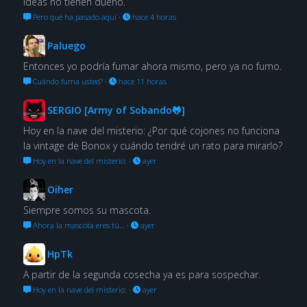
ideas no tienen dueño.
Pero qué ha pasado aquí
·
hace 4 horas
Paluego
Entonces yo podría fumar ahora mismo, pero ya no fumo.
Cuándo fuma usted?
·
hace 11 horas
SERGIO [Army of Sobando🐸]
Hoy en la nave del misterio: ¿Por qué cojones no funciona
la vintage de Bonox y cuándo tendré un rato para mirarlo?
Hoy en la nave del misterio:
·
ayer
Oiher
Siempre somos su mascota.
Ahora la mascota eres tú…
·
ayer
HpTk
A partir de la segunda cosecha ya es para sospechar.
Hoy en la nave del misterio:
·
ayer