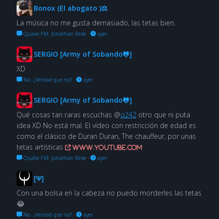
Bonox (El abogato )⚖
La música no me gusta demasiado, las tetas bien.
Quake FM: Jonathan Bree
·
ayer
SERGIO [Army of Sobando🐸]
XD
No. ¿Verdad que no?
·
ayer
SERGIO [Army of Sobando🐸]
Qué cosas tan raras escuchas @
q242
otro que ni puta
idea XD No está mal. El vídeo con restricción de edad es
como el clásico de Duran Duran, The chauffeur, por unas
tetas artísticas
www.youtube.com
Quake FM: Jonathan Bree
·
ayer
[Ψ]
Con una bolsa en la cabeza no puedo morderles las tetas
😂
No. ¿Verdad que no?
·
ayer