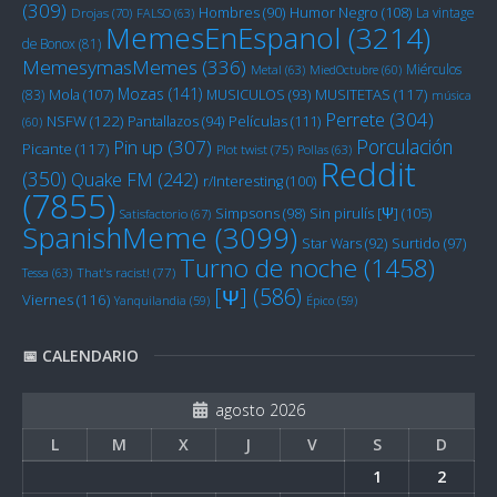
(309)
Humor Negro
(108)
Hombres
(90)
La vintage
Drojas
(70)
FALSO
(63)
MemesEnEspanol
(3214)
de Bonox
(81)
MemesymasMemes
(336)
Miérculos
Metal
(63)
MiedOctubre
(60)
Mozas
(141)
Mola
(107)
MUSITETAS
(117)
(83)
MUSICULOS
(93)
música
Perrete
(304)
NSFW
(122)
Películas
(111)
Pantallazos
(94)
(60)
Porculación
Pin up
(307)
Picante
(117)
Plot twist
(75)
Pollas
(63)
Reddit
(350)
Quake FM
(242)
r/Interesting
(100)
(7855)
Sin pirulís [Ψ]
(105)
Simpsons
(98)
Satisfactorio
(67)
SpanishMeme
(3099)
Star Wars
(92)
Surtido
(97)
Turno de noche
(1458)
Tessa
(63)
That's racist!
(77)
[Ψ]
(586)
Viernes
(116)
Yanquilandia
(59)
Épico
(59)
📅 CALENDARIO
agosto 2026
L
M
X
J
V
S
D
1
2