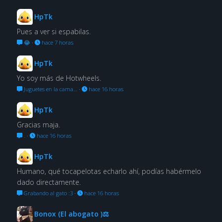
HpTk
Pues a ver si espabilas.
😂
·
hace 7 horas
HpTk
Yo soy más de Hotwheels.
Juguetes en la cama…
·
hace 16 horas
HpTk
Gracias maja.
.
·
hace 16 horas
HpTk
Humano, qué tocapelotas echarlo ahí, podías habérmelo
dado directamente.
Grabando al gato :3
·
hace 16 horas
Bonox (El abogato )⚖