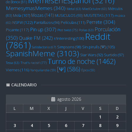
MemesEnEspanol
(3216)
de Bonox
(81)
MemesymasMemes
(340)
Miérculos
Metal
(63)
MiedOctubre
(60)
Mozas
(141)
Mola
(107)
MUSITETAS
(117)
(83)
MUSICULOS
(93)
música
Perrete
(304)
NSFW
(122)
Películas
(111)
Pantallazos
(94)
(60)
Porculación
Pin up
(307)
Picante
(117)
Plot twist
(75)
Pollas
(63)
Reddit
(350)
Quake FM
(242)
r/Interesting
(100)
(7861)
Sin pirulís [Ψ]
(105)
Simpsons
(98)
Satisfactorio
(67)
SpanishMeme
(3103)
Star Wars
(92)
Surtido
(97)
Turno de noche
(1462)
Tessa
(63)
That's racist!
(77)
[Ψ]
(586)
Viernes
(116)
Yanquilandia
(59)
Épico
(59)
📅 CALENDARIO
agosto 2026
L
M
X
J
V
S
D
1
2
3
4
5
6
7
8
9