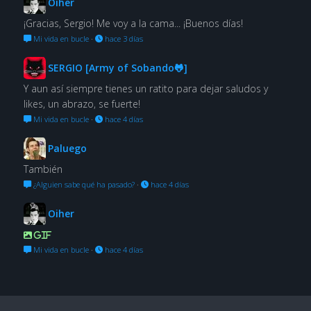
Oiher
¡Gracias, Sergio! Me voy a la cama... ¡Buenos días!
Mi vida en bucle
·
hace 3 días
SERGIO [Army of Sobando🐸]
Y aun así siempre tienes un ratito para dejar saludos y
likes, un abrazo, se fuerte!
Mi vida en bucle
·
hace 4 días
Paluego
También
¿Alguien sabe qué ha pasado?
·
hace 4 días
Oiher
GIF
Mi vida en bucle
·
hace 4 días