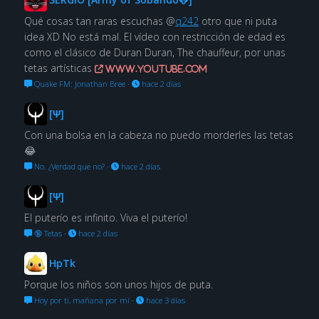
Qué cosas tan raras escuchas @
q242
otro que ni puta
idea XD No está mal. El vídeo con restricción de edad es
como el clásico de Duran Duran, The chauffeur, por unas
tetas artísticas
www.youtube.com
Quake FM: Jonathan Bree
·
hace 2 días
[Ψ]
Con una bolsa en la cabeza no puedo morderles las tetas
😂
No. ¿Verdad que no?
·
hace 2 días
[Ψ]
El puterío es infinito. Viva el puterío!
🔞 Tetas
·
hace 2 días
HpTk
Porque los niños son unos hijos de puta.
Hoy por ti, mañana por mí
·
hace 3 días