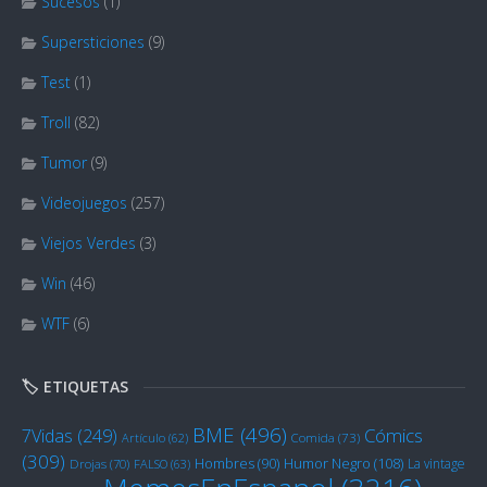
Sucesos
(1)
Supersticiones
(9)
Test
(1)
Troll
(82)
Tumor
(9)
Videojuegos
(257)
Viejos Verdes
(3)
Win
(46)
WTF
(6)
🏷️ ETIQUETAS
BME
(496)
Cómics
7Vidas
(249)
Artículo
(62)
Comida
(73)
(309)
Humor Negro
(108)
Hombres
(90)
La vintage
Drojas
(70)
FALSO
(63)