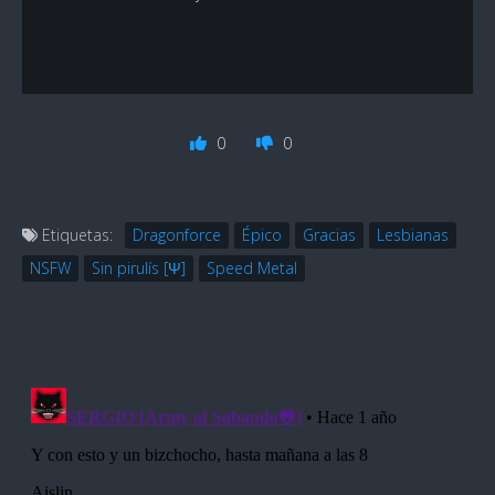
0
0
Etiquetas:
Dragonforce
Épico
Gracias
Lesbianas
NSFW
Sin pirulís [Ψ]
Speed Metal