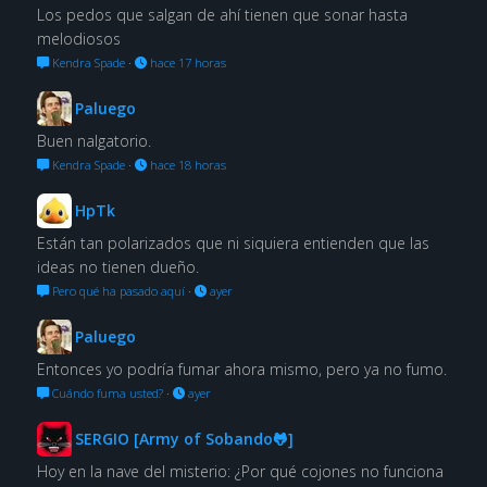
Los pedos que salgan de ahí tienen que sonar hasta
melodiosos
Kendra Spade
·
hace 17 horas
Paluego
Buen nalgatorio.
Kendra Spade
·
hace 18 horas
HpTk
Están tan polarizados que ni siquiera entienden que las
ideas no tienen dueño.
Pero qué ha pasado aquí
·
ayer
Paluego
Entonces yo podría fumar ahora mismo, pero ya no fumo.
Cuándo fuma usted?
·
ayer
SERGIO [Army of Sobando🐸]
Hoy en la nave del misterio: ¿Por qué cojones no funciona