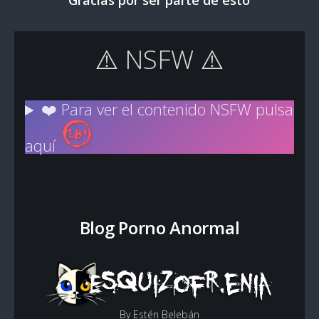
Gracias por ser parte de esto
⚠️ NSFW ⚠️
❤️ Para ver el contenido NSFW pulsa
aquí
Blog Porno Anormal
By Estén Belebán