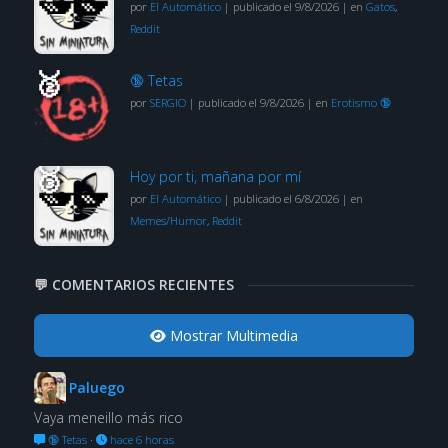
por
El Automático
|
publicado el 9/8/2026
|
en
Gatos
,
Reddit
🔞 Tetas
por
SERGIO
|
publicado el 9/8/2026
|
en
Erotismo 🔞
Hoy por ti, mañana por mí
por
El Automático
|
publicado el 6/8/2026
|
en
Memes/Humor
,
Reddit
💬 COMENTARIOS RECIENTES
Mostrar Multimedia
Paluego
Vaya meneillo más rico
🔞 Tetas
·
hace 6 horas