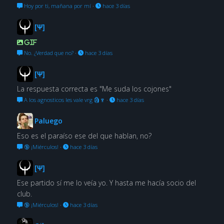
Hoy por ti, mañana por mí
·
hace 3 días
[Ψ]
GIF
No. ¿Verdad que no?
·
hace 3 días
[Ψ]
La respuesta correcta es "Me suda los cojones"
A los agnosticos les vale vrg 🗿🍷
·
hace 3 días
Paluego
Eso es el paraíso ese del que hablan, no?
🔞 ¡Miérculos!
·
hace 3 días
[Ψ]
Ese partido sí me lo veía yo. Y hasta me hacía socio del
club.
🔞 ¡Miérculos!
·
hace 3 días