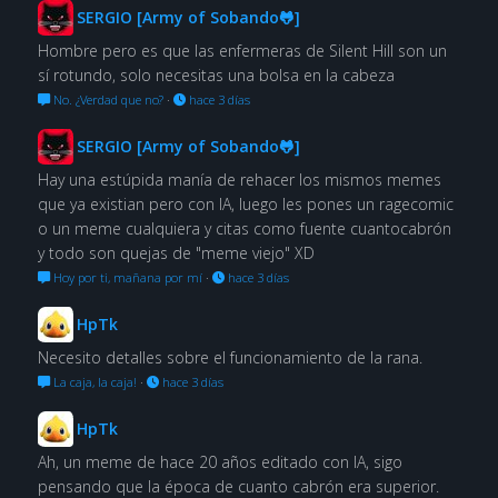
SERGIO [Army of Sobando🐸]
Hombre pero es que las enfermeras de Silent Hill son un
sí rotundo, solo necesitas una bolsa en la cabeza
No. ¿Verdad que no?
·
hace 3 días
SERGIO [Army of Sobando🐸]
Hay una estúpida manía de rehacer los mismos memes
que ya existian pero con IA, luego les pones un ragecomic
o un meme cualquiera y citas como fuente cuantocabrón
y todo son quejas de "meme viejo" XD
Hoy por ti, mañana por mí
·
hace 3 días
HpTk
Necesito detalles sobre el funcionamiento de la rana.
La caja, la caja!
·
hace 3 días
HpTk
Ah, un meme de hace 20 años editado con IA, sigo
pensando que la época de cuanto cabrón era superior.