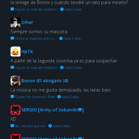
la vintage de Bonox y cuándo tendré un rato para mirarlo?
Hoy en la nave del misterio:
·
hace 2 días
Oiher
Siempre somos su mascota.
Ahora la mascota eres tú…
·
hace 2 días
HpTk
A partir de la segunda cosecha ya es para sospechar.
Hoy en la nave del misterio:
·
hace 2 días
Bonox (El abogato )⚖
La música no me gusta demasiado, las tetas bien.
Quake FM: Jonathan Bree
·
hace 2 días
SERGIO [Army of Sobando🐸]
XD
No. ¿Verdad que no?
·
hace 2 días
SERGIO [Army of Sobando🐸]