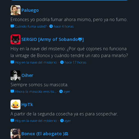
Paluego
Entonces yo podría fumar ahora mismo, pero ya no fumo.
Cuándo fuma usted?
·
hace 4 horas
SERGIO [Army of Sobando🐸]
Hoy en la nave del misterio: ¿Por qué cojones no funciona
la vintage de Bonox y cuándo tendré un rato para mirarlo?
Hoy en la nave del misterio:
·
hace 17 horas
Oiher
Siempre somos su mascota.
Ahora la mascota eres tú…
·
ayer
HpTk
A partir de la segunda cosecha ya es para sospechar.
Hoy en la nave del misterio:
·
ayer
Bonox (El abogato )⚖