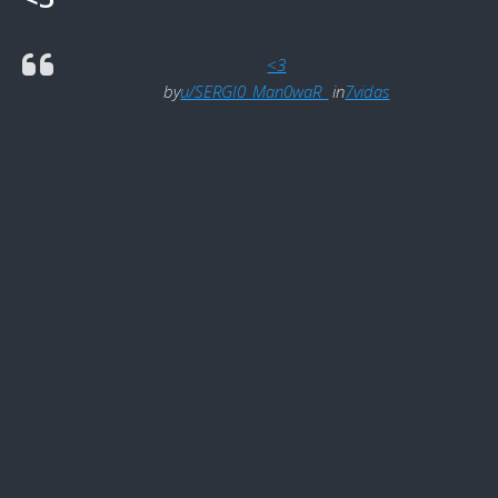
<3
by
u/SERGI0_Man0waR_
in
7vidas