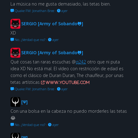
La música no me gusta demasiado, las tetas bien.
Quake FM: Jonathan Bree
·
ayer
SERGIO [Army of Sobando🐸]
XD
No. ¿Verdad que no?
·
ayer
SERGIO [Army of Sobando🐸]
Qué cosas tan raras escuchas @
q242
otro que ni puta
idea XD No está mal. El vídeo con restricción de edad es
como el clásico de Duran Duran, The chauffeur, por unas
tetas artísticas
www.youtube.com
Quake FM: Jonathan Bree
·
ayer
[Ψ]
Con una bolsa en la cabeza no puedo morderles las tetas
😂
No. ¿Verdad que no?
·
ayer
[Ψ]