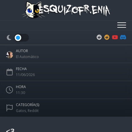
Skip
to
content
AUTOR
El Automático
FECHA
11/06/2026
HORA
11:30
CATEGORÍA(S)
Gatos
,
Reddit
<3