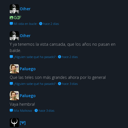
Oiher
GIF
Mi vida en bucle
·
hace 2 días
Oiher
Y ya tenemos la vista cansada, que los años no pasan en
balde.
¿Alguien sabe qué ha pasado?
·
hace 2 días
Paluego
Que las teles son más grandes ahora por lo general
¿Alguien sabe qué ha pasado?
·
hace 3 días
Paluego
Vaya hembra!
Mia Malkova
·
hace 3 días
[Ψ]