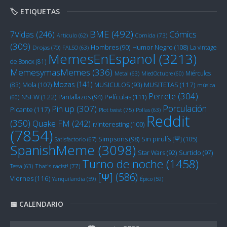
🏷️ ETIQUETAS
BME
(492)
Cómics
7Vidas
(246)
Artículo
(62)
Comida
(73)
(309)
Humor Negro
(108)
Hombres
(90)
La vintage
Drojas
(70)
FALSO
(63)
MemesEnEspanol
(3213)
de Bonox
(81)
MemesymasMemes
(336)
Miérculos
Metal
(63)
MiedOctubre
(60)
Mozas
(141)
Mola
(107)
MUSITETAS
(117)
(83)
MUSICULOS
(93)
música
Perrete
(304)
NSFW
(122)
Películas
(111)
Pantallazos
(94)
(60)
Porculación
Pin up
(307)
Picante
(117)
Plot twist
(75)
Pollas
(63)
Reddit
(350)
Quake FM
(242)
r/Interesting
(100)
(7854)
Sin pirulís [Ψ]
(105)
Simpsons
(98)
Satisfactorio
(67)
SpanishMeme
(3098)
Star Wars
(92)
Surtido
(97)
Turno de noche
(1458)
Tessa
(63)
That's racist!
(77)
[Ψ]
(586)
Viernes
(116)
Yanquilandia
(59)
Épico
(59)
📅 CALENDARIO