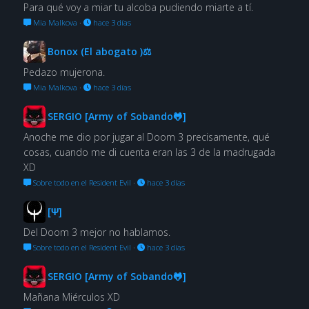
Para qué voy a miar tu alcoba pudiendo miarte a tí.
Mia Malkova
·
hace 3 días
Bonox (El abogato )⚖
Pedazo mujerona.
Mia Malkova
·
hace 3 días
SERGIO [Army of Sobando🐸]
Anoche me dio por jugar al Doom 3 precisamente, qué
cosas, cuando me di cuenta eran las 3 de la madrugada
XD
Sobre todo en el Resident Evil
·
hace 3 días
[Ψ]
Del Doom 3 mejor no hablamos.
Sobre todo en el Resident Evil
·
hace 3 días
SERGIO [Army of Sobando🐸]
Mañana Miérculos XD