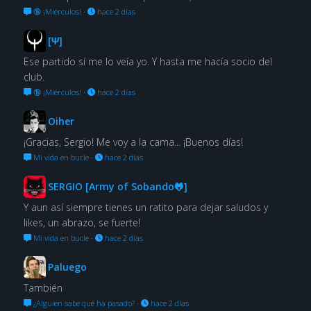
🔞 ¡Miérculos!
·
hace 2 días
[Ψ]
Ese partido sí me lo veía yo. Y hasta me hacía socio del
club.
🔞 ¡Miérculos!
·
hace 2 días
Oiher
¡Gracias, Sergio! Me voy a la cama... ¡Buenos días!
Mi vida en bucle
·
hace 2 días
SERGIO [Army of Sobando🐸]
Y aun así siempre tienes un ratito para dejar saludos y
likes, un abrazo, se fuerte!
Mi vida en bucle
·
hace 2 días
Paluego
También
¿Alguien sabe qué ha pasado?
·
hace 2 días