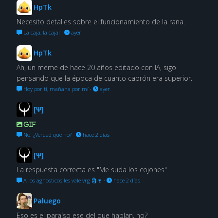
HpTk
Necesito detalles sobre el funcionamiento de la rana.
La caja, la caja!
·
ayer
HpTk
Ah, un meme de hace 20 años editado con IA, sigo
pensando que la época de cuanto cabrón era superior.
Hoy por ti, mañana por mí
·
ayer
[Ψ]
GIF
No. ¿Verdad que no?
·
hace 2 días
[Ψ]
La respuesta correcta es "Me suda los cojones"
A los agnosticos les vale vrg 🗿🍷
·
hace 2 días
Paluego
Eso es el paraíso ese del que hablan, no?